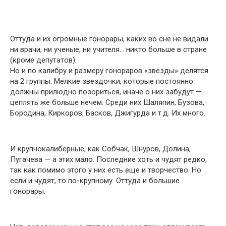
Оттуда и их огромные гонорары, каких во сне не видали
ни врачи, ни ученые, ни учителя… никто больше в стране
(кроме депутатов).
Но и по калибру и размеру гонораров «звезды» делятся
на 2 группы. Мелкие звездочки, которые постоянно
должны прилюдно позориться, иначе о них забудут —
цеплять же больше нечем. Среди них Шаляпин, Бузова,
Бородина, Киркоров, Басков, Джигурда и т.д. Их много.
И крупнокалиберные, как Собчак, Шнуров, Долина,
Пугачева — а этих мало. Последние хоть и чудят редко,
так как помимо этого у них есть еще и творчество. Но
если и чудят, то по-крупному. Оттуда и большие
гонорары.