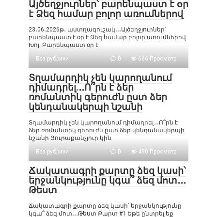
Այծեղջյուրներ՝ բարենպաստ է օր
է Ձեզ համար բոլոր առումներով
23․06․2026թ․ աստղագուշակ․․․Այծեղջյուրներ՝
բարենպաստ է օր է Ձեզ համար բոլոր առումներով
Խոյ: Բարենպաստ օր է
Без рубрики
0
666 Просмотр
Տղամարդիկ չեն կարողանում
դիմադրել.․․Ո՞րն է ձեր
ռոմանտիկ գերուժն ըստ ձեր
կենդանակերպի նշանի
Տղամարդիկ չեն կարողանում դիմադրել.․․Ո՞րն է
ձեր ռոմանտիկ գերուժն ըստ ձեր կենդանակերպի
նշանի Յուրաքանչյուր կին
Без рубрики
0
490 Просмотр
Ճակատագրի քարտը ձեզ կասի՝
երջանկությունը կգա՞ ձեզ մոտ․․․
Թեստ
Ճակատագրի քարտը ձեզ կասի՝ երջանկությունը
կգա՞ ձեզ մոտ․․․Թեստ Քարտ #1 Եթե ընտրել եք