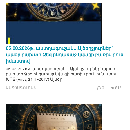
05․08․2026թ․ աստղագուշակ․․․Այծեղջյուրներ՝
այսօր բախտը Ձեզ ընդառաջ կվազի բառիս բուն
իմաստով
05․08․2026թ․ աստղագուշակ․․․Այծեղջյուրներ՝ այսօր
բախտը Ձեզ ընդառաջ կվազի բառիս բուն իմաստով
ԽՈՅ (Aries, 21.III–20.IV) Այսօր
ԱՍՏՂԱԳՈՒՇԱԿ
0
812