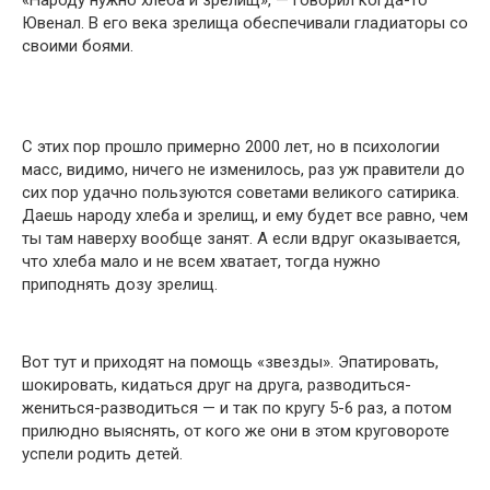
«Народу нужно хлеба и зрелищ», — говорил когда-то
Ювенал. В его века зрелища обеспечивали гладиаторы со
своими боями.
С этих пор прошло примерно 2000 лет, но в психологии
масс, видимо, ничего не изменилось, раз уж правители до
сих пор удачно пользуются советами великого сатирика.
Даешь народу хлеба и зрелищ, и ему будет все равно, чем
ты там наверху вообще занят. А если вдруг оказывается,
что хлеба мало и не всем хватает, тогда нужно
приподнять дозу зрелищ.
Вот тут и приходят на помощь «звезды». Эпатировать,
шокировать, кидаться друг на друга, разводиться-
жениться-разводиться — и так по кругу 5-6 раз, а потом
прилюдно выяснять, от кого же они в этом круговороте
успели родить детей.