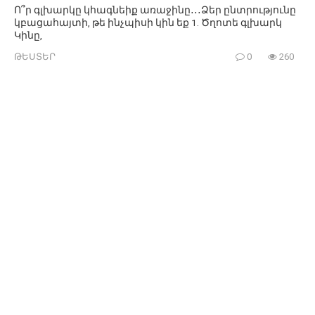
Ո՞ր գլխարկը կհագնեիք առաջինը․․․Ձեր ընտրությունը
կբացահայտի, թե ինչպիսի կին եք 1. Ծղոտե գլխարկ
Կինը,
ԹԵՍՏԵՐ
0
260