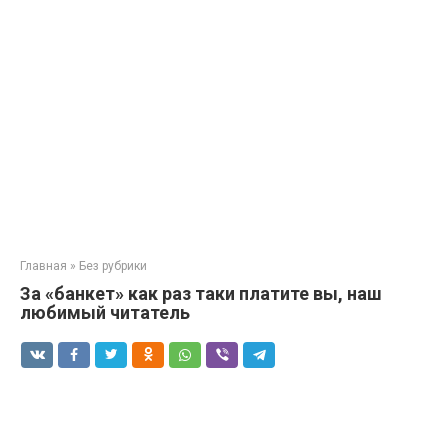
Главная
»
Без рубрики
За «банкет» как раз таки платите вы, наш
любимый читатель