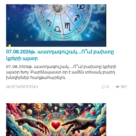
07․08․2026թ․ աստղագուշակ․․․Ո՞ւմ բախտը
կբերի այսօր
07․08․2026թ․ աստղագուշակ․․․Ո՞ւմ բախտը կբերի
այսօր Խոյ: Բարենպաստ օր է ամեն տեսակ բարդ
խնդիրներ հաղթահարելու
ԱՍՏՂԱԳՈՒՇԱԿ
0
967