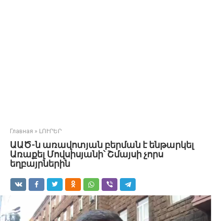
Главная
»
ԼՈՒՐԵՐ
ԱԱԾ-ն առավոտյան բերման է ենթարկել
Առաքել Մովսիսյանի՝ Շմայսի չորս
եղբայրներին