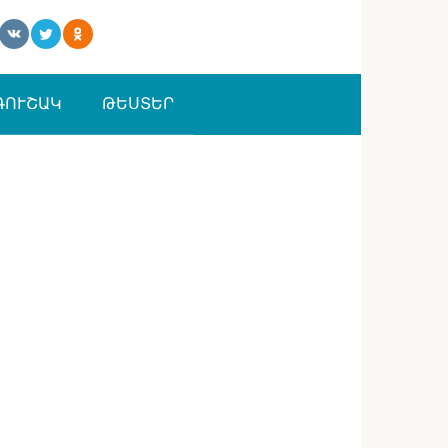
ԳՈՒՇԱԿ
ԹԵՍՏԵՐ