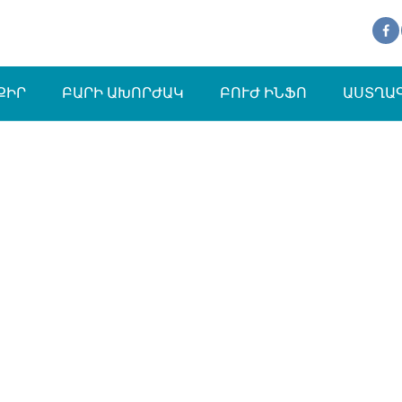
ՔԻՐ
ԲԱՐԻ ԱԽՈՐԺԱԿ
ԲՈՒԺ ԻՆՖՈ
ԱՍՏՂԱ