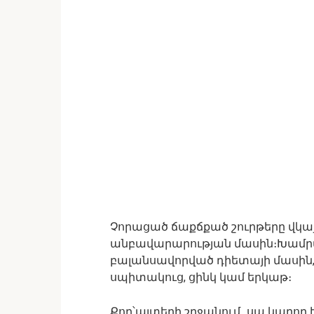
Չորացած ճաքճքած շուրթերը վկայ
անբավարարության մասին։Խամրա
բալանսավորված դիետայի մասին,
սպիտակուց, ցինկ կամ երկաթ։
Քոր՝այտերի շրջանում․ սա կարող է