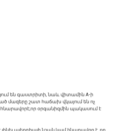
ում են գաստրիտի, նաև վիտամին А-ի
ծ մազերը շատ հաճախ վկայում են ոչ
հնարավորէ,որ օրգանիզմին պակասում է
 լինել ալերգիայի նշան,կամ հնարավոր է, որ