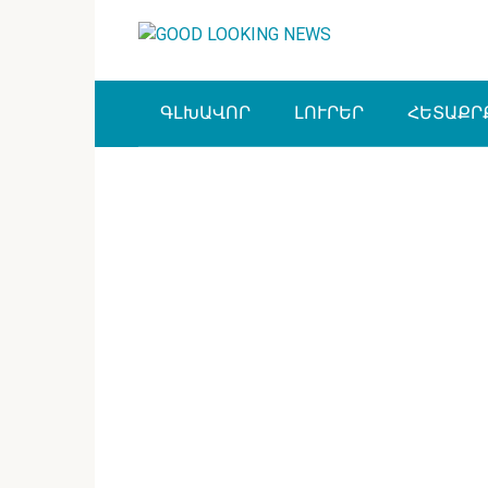
Перейти
к
контенту
ԳԼԽԱՎՈՐ
ԼՈՒՐԵՐ
ՀԵՏԱՔՐ