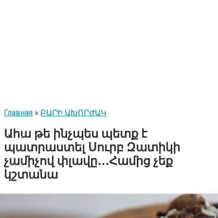
Главная
»
ԲԱՐԻ ԱԽՈՐԺԱԿ
Ահա թե ինչպես պետք է
պատրաստել Սուրբ Զատիկի
չամիչով փլավը․․․Համից չեք
կշտանա