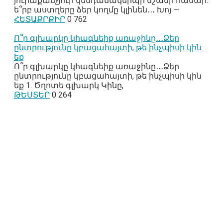
յուրաքանչյուր կենդանակերպի նշանի համար.
ե՞րբ աստղերը ձեր կողմը կլինեն․․․ Խոյ —
ՀԵՏԱՔՐՔԻՐ
0
762
Ո՞ր գլխարկը կհագնեիք առաջինը․․․Ձեր
ընտրությունը կբացահայտի, թե ինչպիսի կին
եք
Ո՞ր գլխարկը կհագնեիք առաջինը․․․Ձեր
ընտրությունը կբացահայտի, թե ինչպիսի կին
եք 1. Ծղոտե գլխարկ Կինը,
ԹԵՍՏԵՐ
0
264