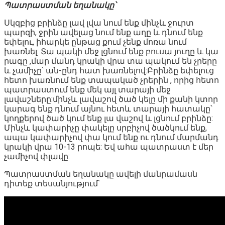
Պատրաստման եղանակը՝
Սկզբից բրինձը լավ լվա նում ենք մինչև ջուրտ
պարզի, ջրին ավելաց նում ենք աղը և դնում ենք
եփելու, իհարկե ընթաց քում չենք մոռա նում
խառնել: Տա պակի մեջ լցնում ենք բուսա յուղը և կա
րագը ,մար մանդ կրակի վրա տա պակում են չրերը
և չամիչը՝ ան-ընդ հատ խառնելով:Բրինձը եփելուց
հետո խառնում ենք տապակած չրերին , որից հետո
պատրաստում ենք մեկ այլ տարայի մեջ
լավաշները:մինչև լավաշով ծած կելը մի քանի կտոր
կարագ ենք դնում այնու հետև տարայի հատակը՝
կողքերով ծած կում ենք լա վաշով և լցնում բրինձը:
Մինչև կափարիչը փակելը սրբիչով ծածկում ենք,
ապա կափարիչով փա կում ենք ու դնում մարմանդ
կրակի վրա 10-13 րոպե: Եվ ահա պատրաստ է մեր
չամիչով փլավը:
Պատրաստման եղանակը ավելի մանրամասն
դիտեք տեսանյությում՝