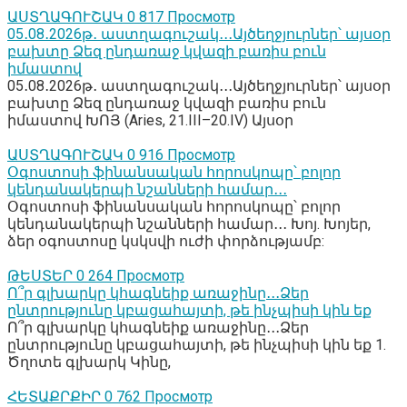
ԱՍՏՂԱԳՈՒՇԱԿ
0
817 Просмотр
05․08․2026թ․ աստղագուշակ․․․Այծեղջյուրներ՝ այսօր
բախտը Ձեզ ընդառաջ կվազի բառիս բուն
իմաստով
05․08․2026թ․ աստղագուշակ․․․Այծեղջյուրներ՝ այսօր
բախտը Ձեզ ընդառաջ կվազի բառիս բուն
իմաստով ԽՈՅ (Aries, 21.III–20.IV) Այսօր
ԱՍՏՂԱԳՈՒՇԱԿ
0
916 Просмотр
Օգոստոսի ֆինանսական հորոսկոպը՝ բոլոր
կենդանակերպի նշանների համար․․․
Օգոստոսի ֆինանսական հորոսկոպը՝ բոլոր
կենդանակերպի նշանների համար․․․ Խոյ. Խոյեր,
ձեր օգոստոսը կսկսվի ուժի փորձությամբ:
ԹԵՍՏԵՐ
0
264 Просмотр
Ո՞ր գլխարկը կհագնեիք առաջինը․․․Ձեր
ընտրությունը կբացահայտի, թե ինչպիսի կին եք
Ո՞ր գլխարկը կհագնեիք առաջինը․․․Ձեր
ընտրությունը կբացահայտի, թե ինչպիսի կին եք 1.
Ծղոտե գլխարկ Կինը,
ՀԵՏԱՔՐՔԻՐ
0
762 Просмотр