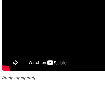
Բարի ախորժակ