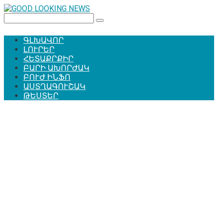
Перейти
к
Поиск:
контенту
ԳԼԽԱՎՈՐ
ԼՈՒՐԵՐ
ՀԵՏԱՔՐՔԻՐ
ԲԱՐԻ ԱԽՈՐԺԱԿ
ԲՈՒԺ ԻՆՖՈ
ԱՍՏՂԱԳՈՒՇԱԿ
ԹԵՍՏԵՐ