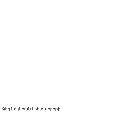
Ձեզ նույնքան կհետաքրքրի