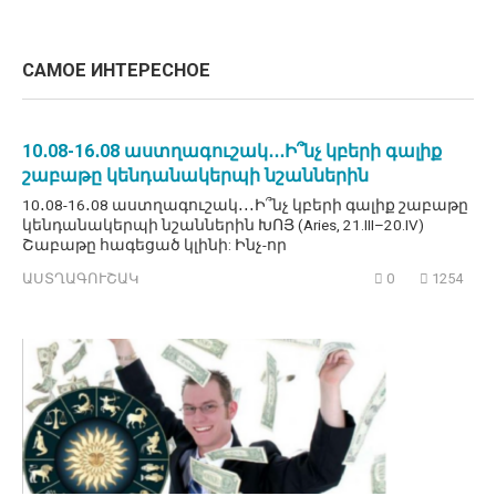
САМОЕ ИНТЕРЕСНОЕ
10․08-16․08 աստղագուշակ․․․Ի՞նչ կբերի գալիք
շաբաթը կենդանակերպի նշաններին
10․08-16․08 աստղագուշակ․․․Ի՞նչ կբերի գալիք շաբաթը
կենդանակերպի նշաններին ԽՈՅ (Aries, 21.III–20.IV)
Շաբաթը հագեցած կլինի: Ինչ-որ
ԱՍՏՂԱԳՈՒՇԱԿ
0
1254