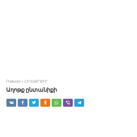
Главная
»
ՀԵՏԱՔՐՔԻՐ
Աղոթք ընտանիքի