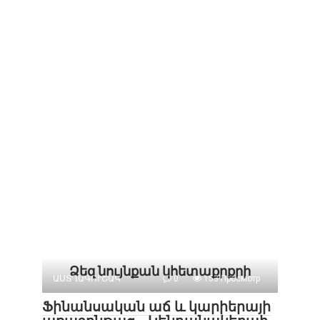
Ձեզ նույնքան կհետաքրքրի
ԱՍՏՂԱԳՈՒՇԱԿ
0
153 Просмотр
Ֆինանսական աճ և կարիերայի