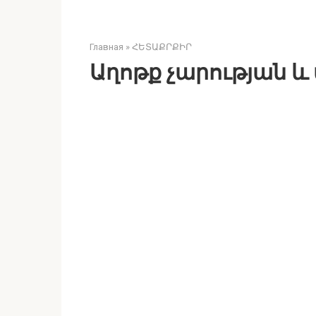
Главная
»
ՀԵՏԱՔՐՔԻՐ
Աղոթք չարության և 