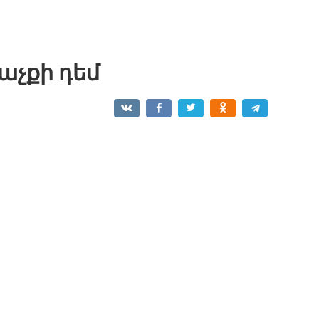
աչքի դեմ