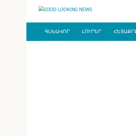
Перейти
к
контенту
ԳԼԽԱՎՈՐ
ԼՈՒՐԵՐ
ՀԵՏԱՔՐ