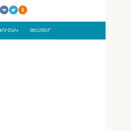
ԳՈՒՇԱԿ
ԹԵՍՏԵՐ