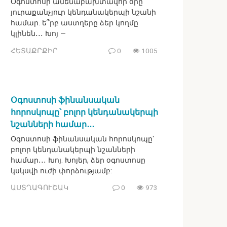
Օգոստոսի ամենաբախտավոր օրը`
յուրաքանչյուր կենդանակերպի նշանի
համար. ե՞րբ աստղերը ձեր կողմը
կլինեն․․․ Խոյ —
ՀԵՏԱՔՐՔԻՐ
0
1005
Օգոստոսի ֆինանսական
հորոսկոպը՝ բոլոր կենդանակերպի
նշանների համար․․․
Օգոստոսի ֆինանսական հորոսկոպը՝
բոլոր կենդանակերպի նշանների
համար․․․ Խոյ. Խոյեր, ձեր օգոստոսը
կսկսվի ուժի փորձությամբ:
ԱՍՏՂԱԳՈՒՇԱԿ
0
973