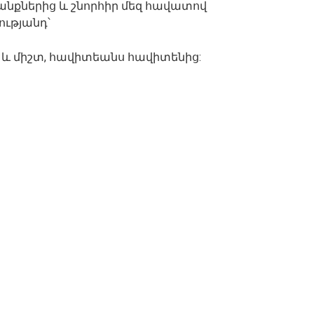
քներից և շնորհիր մեզ հավատով
ությանդ՝
ժմ և միշտ, հավիտեանս հավիտենից: