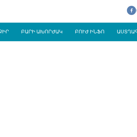
ՔԻՐ
ԲԱՐԻ ԱԽՈՐԺԱԿ
ԲՈՒԺ ԻՆՖՈ
ԱՍՏՂԱ