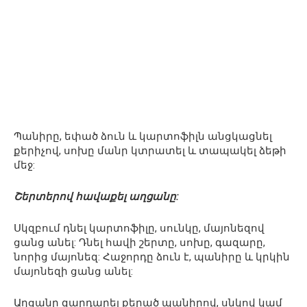
Պանիրը, եփած ձուն և կարտոֆիլն անցկացնել
քերիչով, սոխը մանր կտրատել և տապակել ձեթի
մեջ:
Շերտերով հավաքել աղցանը:
Սկզբում դնել կարտոֆիլը, սունկը, մայոնեզով
ցանց անել: Դնել հավի շերտը, սոխը, գազարը,
նորից մայոնեզ: Հաջորդը ձուն է, պանիրը և կրկին
մայոնեզի ցանց անել:
Աղցանը զարդարել քերած պանիրով, սնկով կամ