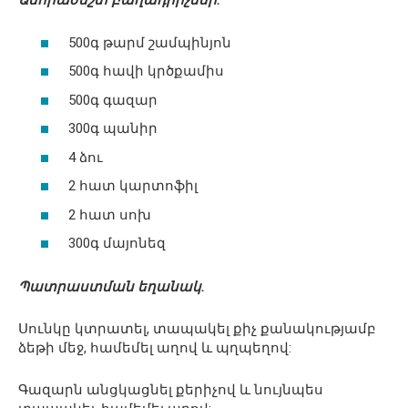
Անհրաժեշտ բաղադրիչներ.
500գ թարմ շամպինյոն
500գ հավի կրծքամիս
500գ գազար
300գ պանիր
4 ձու
2 հատ կարտոֆիլ
2 հատ սոխ
300գ մայոնեզ
Պատրաստման եղանակ.
Սունկը կտրատել, տապակել քիչ քանակությամբ
ձեթի մեջ, համեմել աղով և պղպեղով:
Գազարն անցկացնել քերիչով և նույնպես