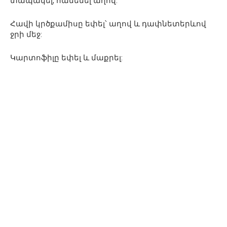
տապակել, համեմել աղով:
Հավի կրծքամիսը եփել՝ աղով և դափնետերևով
ջրի մեջ:
Կարտոֆիլը եփել և մաքրել: