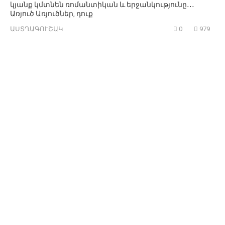
կյանք կմտնեն ռոմանտիկան և երջանկությունը․․․
Առյուծ Առյուծներ, դուք
ԱՍՏՂԱԳՈՒՇԱԿ
0
979