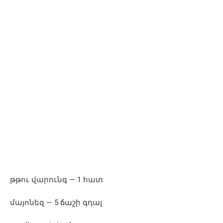
թթու վարունգ — 1 հատ:
մայոնեզ — 5 ճաշի գդալ