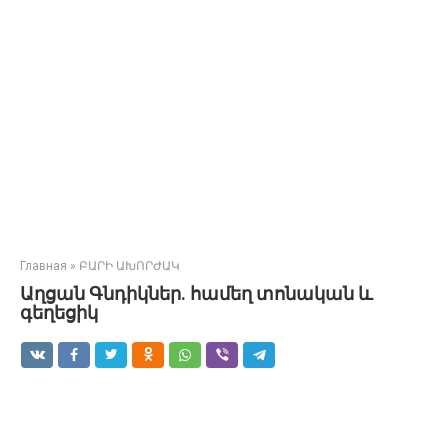
Главная
»
ԲԱՐԻ ԱԽՈՐԺԱԿ
Աղցան Գնդիկներ. համեղ տոնական և
գեղեցիկ