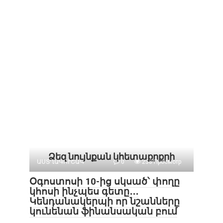
Ձեզ նույնքան կհետաքրքրի
ԱՍՏՂԱԳՈՒՇԱԿ
0
238 Просмотр
Օգոստոսի 10-ից սկսած՝ փողը
կհոսի ինչպես գետը․․․
Կենդանակերպի որ նշանները
կունենան ֆինանսական բում