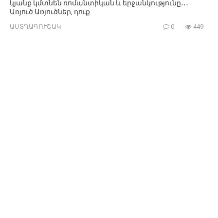
կյանք կմտնեն ռոմանտիկան և երջանկությունը․․․
Առյուծ Առյուծներ, դուք
ԱՍՏՂԱԳՈՒՇԱԿ
0
449