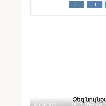
Ձեզ նույն
ԱՍՏՂԱԳՈՒՇԱԿ
0
17 Просмотр