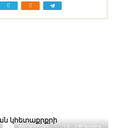
քան կհետաքրքրի
ԱՍՏՂԱԳՈՒՇԱԿ
0
90 Просмотр