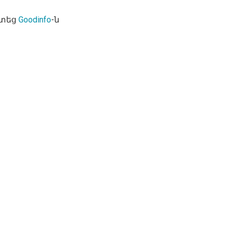
ստեց
Goodinfo
-ն