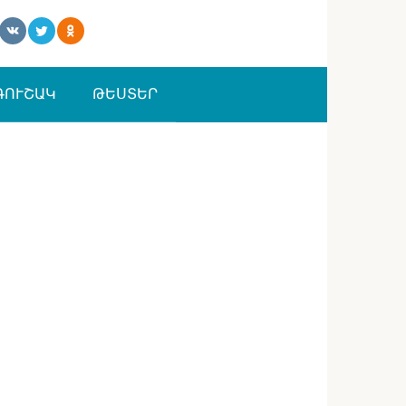
ԳՈՒՇԱԿ
ԹԵՍՏԵՐ