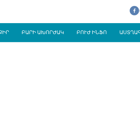
ՔԻՐ
ԲԱՐԻ ԱԽՈՐԺԱԿ
ԲՈՒԺ ԻՆՖՈ
ԱՍՏՂԱ