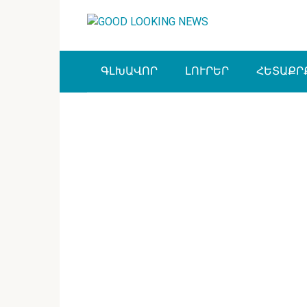
Перейти
к
контенту
ԳԼԽԱՎՈՐ
ԼՈՒՐԵՐ
ՀԵՏԱՔՐ