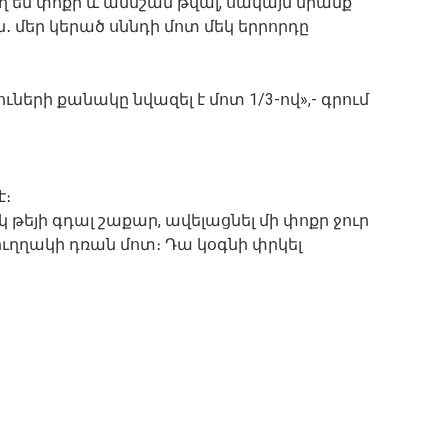
ող են փոքր և աննշան թվալ, սակայն նրանք
․ մեր կերած սննդի մոտ մեկ երրորդը
ների քանակը նվազել է մոտ 1/3-ով»,- գրում
է։
կ թեյի գդալ շաքար, ավելացնել մի փոքր ջուր
 ուղղակի դռան մոտ։ Դա կօգնի փրկել