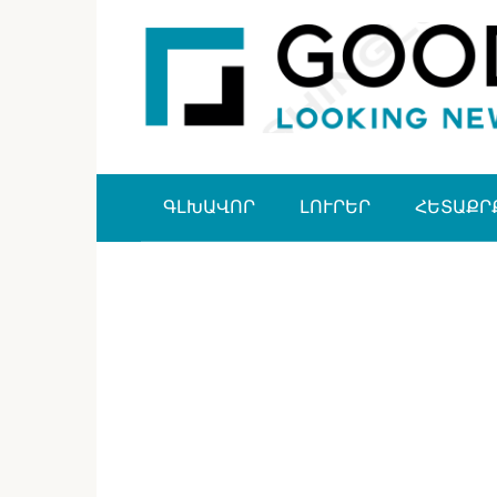
Перейти
к
контенту
ԳԼԽԱՎՈՐ
ԼՈՒՐԵՐ
ՀԵՏԱՔՐ