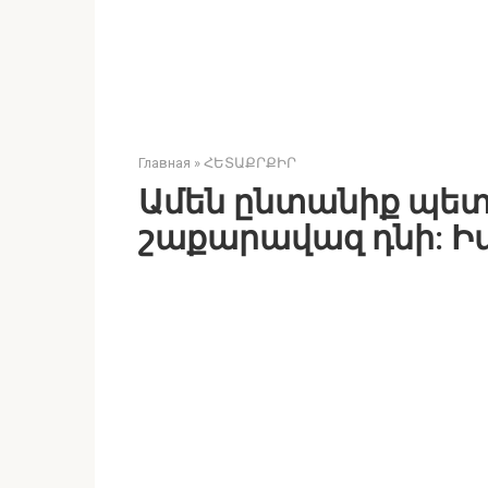
Главная
»
ՀԵՏԱՔՐՔԻՐ
Ամեն ընտանիք պետք
շաքարավազ դնի: Իմ