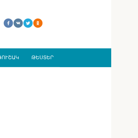
ԳՈՒՇԱԿ
ԹԵՍՏԵՐ