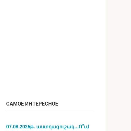
САМОЕ ИНТЕРЕСНОЕ
07․08․2026թ․ աստղագուշակ․․․Ո՞ւմ