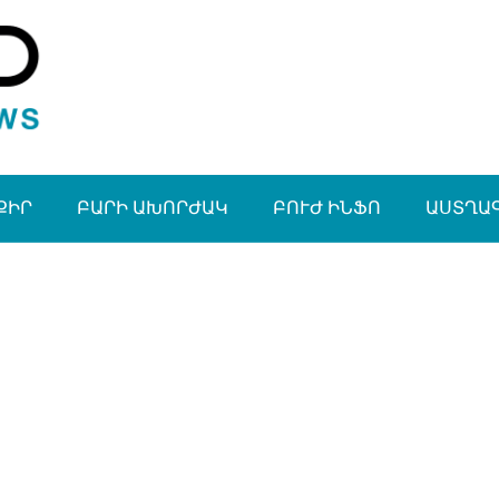
ՔԻՐ
ԲԱՐԻ ԱԽՈՐԺԱԿ
ԲՈՒԺ ԻՆՖՈ
ԱՍՏՂԱ