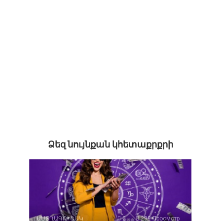
Ձեզ նույնքան կհետաքրքրի
ԱՍՏՂԱԳՈՒՇԱԿ
0
299 Просмотр