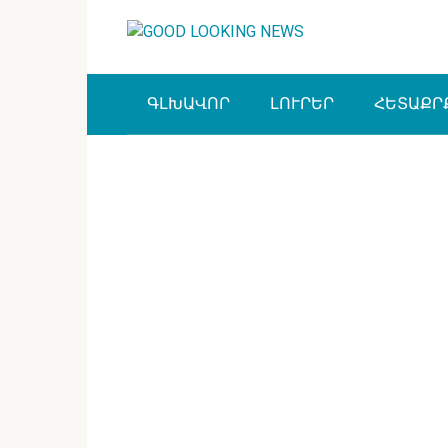
Перейти
к
контенту
ԳԼԽԱՎՈՐ
ԼՈՒՐԵՐ
ՀԵՏԱՔՐ