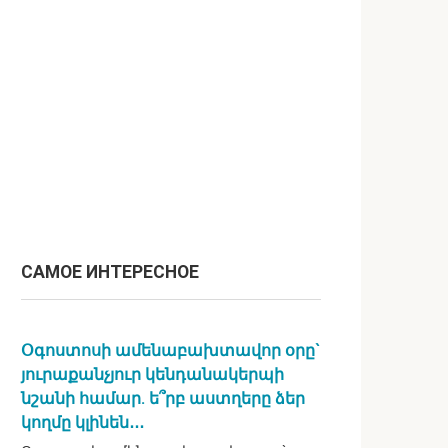
САМОЕ ИНТЕРЕСНОЕ
Օգոստոսի ամենաբախտավոր օրը`
յուրաքանչյուր կենդանակերպի
նշանի համար. ե՞րբ աստղերը ձեր
կողմը կլինեն․․․