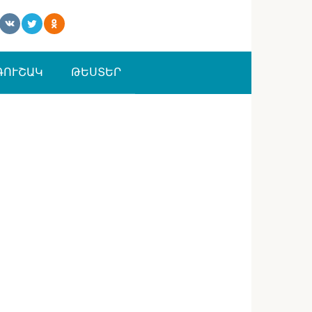
ԳՈՒՇԱԿ
ԹԵՍՏԵՐ