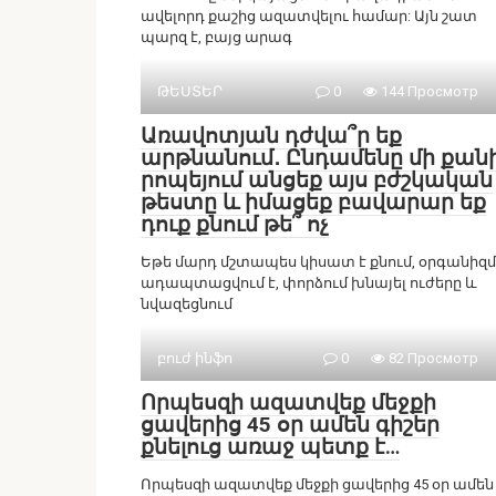
ավելորդ քաշից ազատվելու համար: Այն շատ
պարզ է, բայց արագ
ԹԵՍՏԵՐ
0
144 Просмотр
Առավոտյան դժվա՞ր եք
արթնանում․ Ընդամենը մի քան
րոպեյում անցեք այս բժշկական
թեստը և իմացեք բավարար եք
դուք քնում թե՞ ոչ
Եթե մարդ մշտապես կիսատ է քնում, օրգանիզմ
ադապտացվում է, փորձում խնայել ուժերը և
նվազեցնում
բուժ ինֆո
0
82 Просмотр
Որպեսզի ազատվեք մեջքի
ցավերից 45 օր ամեն գիշեր
քնելուց առաջ պետք է…
Որպեսզի ազատվեք մեջքի ցավերից 45 օր ամեն