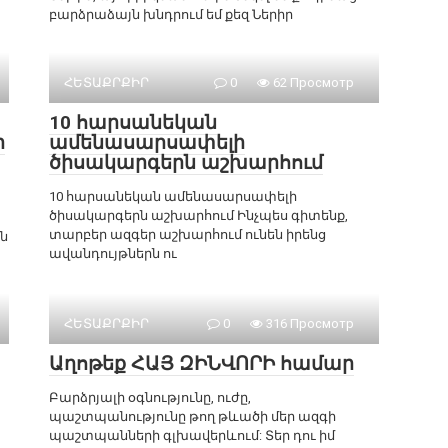
բարձրաձայն խնդրում եմ քեզ Ներիր
ՀԵՏԱՔՐՔԻՐ
0
62 Просмотр
10 հարսանեկան
ի
ամենասարսափելի
ծիսակարգերն աշխարհում
10 հարսանեկան ամենասարսափելի
ծիսակարգերն աշխարհում Ինչպես գիտենք,
տարբեր ազգեր աշխարհում ունեն իրենց
ն
ավանդույթներն ու
ՀԵՏԱՔՐՔԻՐ
0
316 Просмотр
Աղոթեք ՀԱՅ ԶԻՆՎՈՐԻ համար
Բարձրյալի օգնությունը, ուժը,
պաշտպանությունը թող թևածի մեր ազգի
պաշտպանների գլխավերևում: Տեր դու իմ