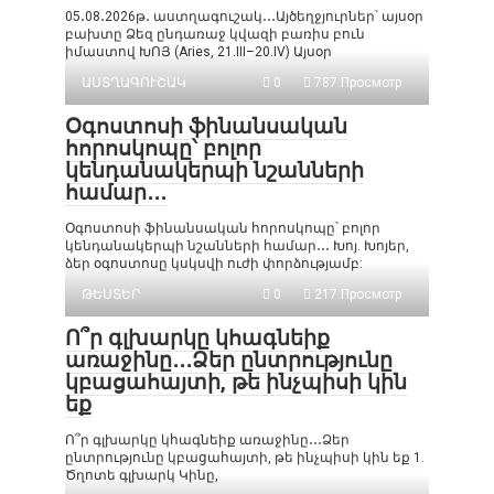
05․08․2026թ․ աստղագուշակ․․․Այծեղջյուրներ՝ այսօր
բախտը Ձեզ ընդառաջ կվազի բառիս բուն
իմաստով ԽՈՅ (Aries, 21.III–20.IV) Այսօր
ԱՍՏՂԱԳՈՒՇԱԿ
0
787 Просмотр
Օգոստոսի ֆինանսական
հորոսկոպը՝ բոլոր
կենդանակերպի նշանների
համար․․․
Օգոստոսի ֆինանսական հորոսկոպը՝ բոլոր
կենդանակերպի նշանների համար․․․ Խոյ. Խոյեր,
ձեր օգոստոսը կսկսվի ուժի փորձությամբ:
ԹԵՍՏԵՐ
0
217 Просмотр
Ո՞ր գլխարկը կհագնեիք
առաջինը․․․Ձեր ընտրությունը
կբացահայտի, թե ինչպիսի կին
եք
Ո՞ր գլխարկը կհագնեիք առաջինը․․․Ձեր
ընտրությունը կբացահայտի, թե ինչպիսի կին եք 1.
Ծղոտե գլխարկ Կինը,