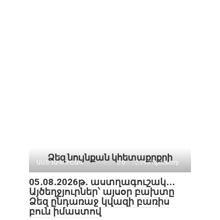
Ձեզ նույնքան կհետաքրքրի
ԱՍՏՂԱԳՈՒՇԱԿ
0
793 Просмотр
05․08․2026թ․ աստղագուշակ․․․
Այծեղջյուրներ՝ այսօր բախտը
Ձեզ ընդառաջ կվազի բառիս
բուն իմաստով