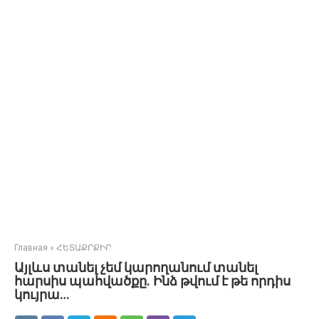
Главная
»
ՀԵՏԱՔՐՔԻՐ
Այլևս տանել չեմ կարողանում տանել
հարսիս պահվածքը. Ինձ թվում է թե որդիս
կույրա…