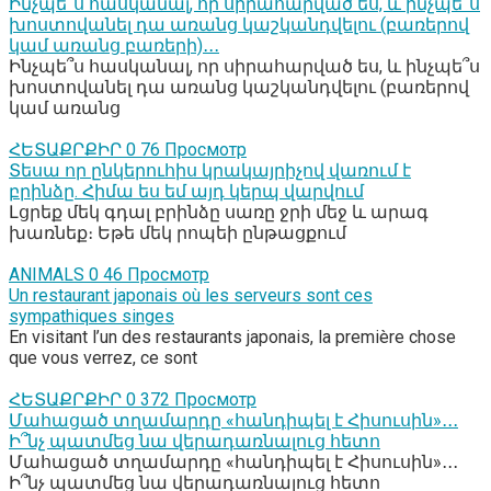
Ինչպե՞ս հասկանալ, որ սիրահարված ես, և ինչպե՞ս
խոստովանել դա առանց կաշկանդվելու (բառերով
կամ առանց բառերի)․․․
Ինչպե՞ս հասկանալ, որ սիրահարված ես, և ինչպե՞ս
խոստովանել դա առանց կաշկանդվելու (բառերով
կամ առանց
ՀԵՏԱՔՐՔԻՐ
0
76 Просмотр
Տեսա որ ընկերուհիս կրակայրիչով վառում է
բրինձը. Հիմա ես եմ այդ կերպ վարվում
Լցրեք մեկ գդալ բրինձը սառը ջրի մեջ և արագ
խառնեք։ Եթե մեկ րոպեի ընթացքում
ANIMALS
0
46 Просмотр
Un restaurant japonais où les serveurs sont ces
sympathiques singes
En visitant l’un des restaurants japonais, la première chose
que vous verrez, ce sont
ՀԵՏԱՔՐՔԻՐ
0
372 Просмотр
Մահացած տղամարդը «հանդիպել է Հիսուսին»․․․
Ի՞նչ պատմեց նա վերադառնալուց հետո
Մահացած տղամարդը «հանդիպել է Հիսուսին»․․․
Ի՞նչ պատմեց նա վերադառնալուց հետո