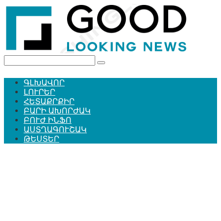
Перейти
к
контенту
Поиск:
ԳԼԽԱՎՈՐ
ԼՈՒՐԵՐ
ՀԵՏԱՔՐՔԻՐ
ԲԱՐԻ ԱԽՈՐԺԱԿ
ԲՈՒԺ ԻՆՖՈ
ԱՍՏՂԱԳՈՒՇԱԿ
ԹԵՍՏԵՐ