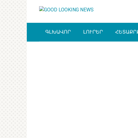
Перейти
к
контенту
ԳԼԽԱՎՈՐ
ԼՈՒՐԵՐ
ՀԵՏԱՔՐ