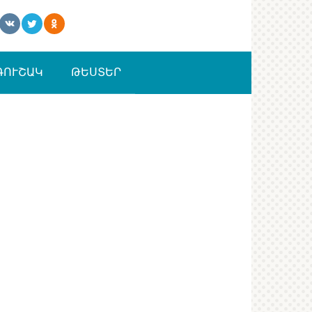
ԳՈՒՇԱԿ
ԹԵՍՏԵՐ