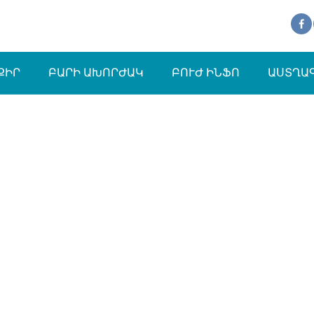
ՔԻՐ
ԲԱՐԻ ԱԽՈՐԺԱԿ
ԲՈՒԺ ԻՆՖՈ
ԱՍՏՂԱ