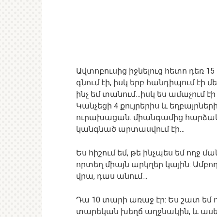
Ավտոբուսից իջնելուց հետո դեռ 1
գնում էի, իսկ երբ հանդիպում էի մ
ինչ եմ տանում…իսկ ես ամաչում է
Կանչեցի 4 քույրերիս և եղբայրներ
ուրախացան. միանգամից հարձակվ
կանգնած արտասվում էի…
Ես հիշում եմ, թե ինչպես եմ ողջ 
որտեղ միայն արկղեր կային: Ամբող
վրա, դաս անում…
Դա 10 տարի առաջ էր: Ես շատ եմ ո
տարեկան խեղճ աղջնակին, և ասել, 