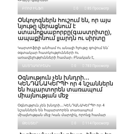
«Բարի գալուստ
ԲՈՒԺ ԻՆՖՈ
0
85 Просмотр
Օնկոլոգներն հուշում են, որ այս
նյութը վերացնում է
ստամոքսաբորբը(գաստրիտը),
ապաքինում լյարդն ու սիրտը
Կարտոֆիլի անհամ ու անալի հյութը գովում են՝
օգտակար հատկությունների ու
առավելությունների համար։ Բնական է,
ԱՍՏՂԱԳՈՒՇԱԿ
0
783 Просмотр
Օգնություն չեն խնդրի․․․
ԿԵՆԴԱՆԱԿԵՐՊԻ որ 4 նշաններն
են հպարտորեն տառապում
միայնության մեջ
Օգնություն չեն խնդրի․․․ԿԵՆԴԱՆԱԿԵՐՊԻ որ 4
նշաններն են հպարտորեն տառապում
միայնության մեջ։Կան մարդիկ, որոնց համար
ԹԵՍՏԵՐ
0
114 Просмотр