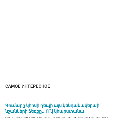
САМОЕ ИНТЕРЕСНОЕ
Գումարը կհոսի դեպի այս կենդանակերպի
նշանների ձեռքը․․․Ո՞վ կհարստանա