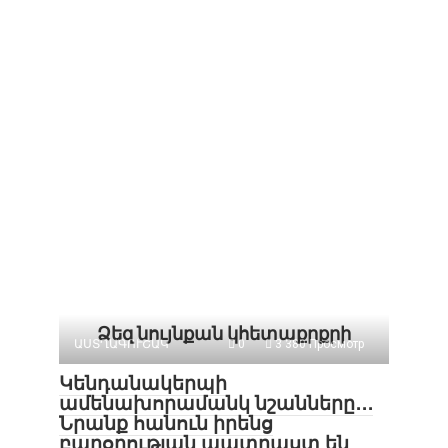
Ձեզ նույնքան կհետաքրքրի
ԱՍՏՂԱԳՈՒՇԱԿ
0
3 380 Просмотр
Կենդանակերպի
ամենախորամանկ նշանները․․․
Նրանք հանուն իրենց
բարօրության պատրաստ են