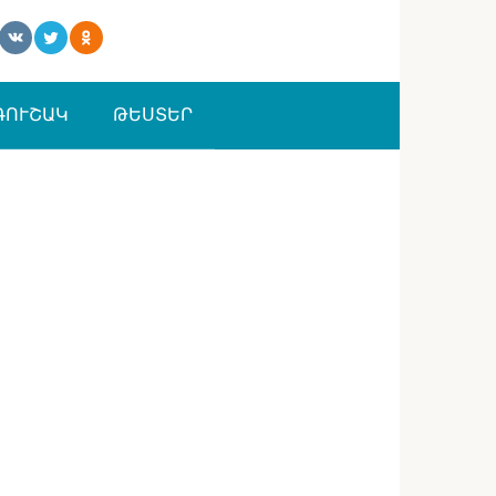
ԳՈՒՇԱԿ
ԹԵՍՏԵՐ