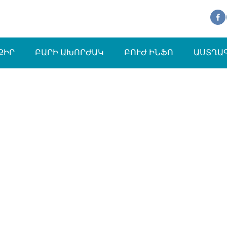
ՔԻՐ
ԲԱՐԻ ԱԽՈՐԺԱԿ
ԲՈՒԺ ԻՆՖՈ
ԱՍՏՂԱ