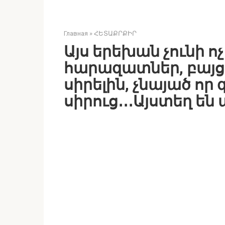
Главная
»
ՀԵՏԱՔՐՔԻՐ
Այս երեխան չունի ոչ 
հարազատներ, բայց
սիրելին, չնայած որ
սիրուց․․․Այստեղ ե