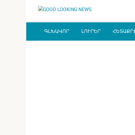
Перейти
к
контенту
ԳԼԽԱՎՈՐ
ԼՈՒՐԵՐ
ՀԵՏԱՔՐ