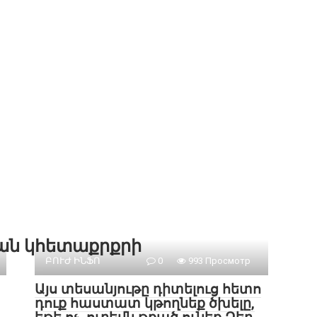
քան կհետաքրքրի
ԲՈՒԺ ԻՆՖՈ
0
993 Просмотр
Այս տեսանյութը դիտելուց հետո
դուք հաստատ կթողնեք ծխելը,