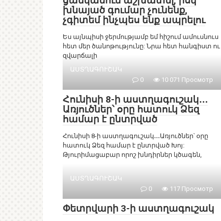
ցանկանում աշխատել, իսկ
խնայած գումար չունենք,
չգիտեմ ինչպես ենք ապրելու
Ես այնպիսի ջերմությամբ եմ հիշում ամուսնուս
հետ մեր ծանոթությունը: Նրա հետ հանգիստ ու
զվարճալի
ԱՍՏՂԱԳՈՒՇԱԿ
0
10 071 Просмотр
Հունիսի 8-ի աստղագուշակ․․․
Առյուծներ՝ օրը հատուկ Ձեզ
համար է ընտրված
Հունիսի 8-ի աստղագուշակ․․․Առյուծներ՝ օրը
հատուկ Ձեզ համար է ընտրված Խոյ:
Թյուրիմացաբար որոշ խնդիրներ կծագեն,
ԱՍՏՂԱԳՈՒՇԱԿ
0
117 Просмотр
Փետրվարի 3-ի աստղագուշակ