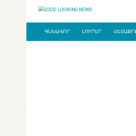
Перейти
к
контенту
ԳԼԽԱՎՈՐ
ԼՈՒՐԵՐ
ՀԵՏԱՔՐ