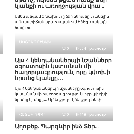
եթե ոչ, ուրեմն թքած ունեք Ձեր
կյանքի ու առողջության վրա…
Ամեն անգամ ծխախոտը ձեր բերանը տանելիս
այն աստիճանաբար սպանում է ձեզ։ Սակայն
հազն ու
ԱՍՏՂԱԳՈՒՇԱԿ
0
334 Просмотр
Այս 4 կենդանակերպի նշանները
օգոստոսին կստանան մի
հաղորդագրություն, որը կփոխի
նրանց կյանքը․․․
Այս 4 կենդանակերպի նշանները օգոստոսին
կստանան մի հաղորդագրություն, որը կփոխի
նրանց կյանքը․․․ Այծեղջյուր Այծեղջյուրների
ՀԵՏԱՔՐՔԻՐ
0
118 Просмотр
Աղոթեք. Պարգևիր ինձ Տեր…