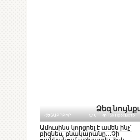
Ձեզ նույն
ՀԵՏԱՔՐՔԻՐ
0
169 Просмотр
Ամուսինս կորցրել է ամեն ինչ՝
բիզնես, բնակարանը․․․Չի