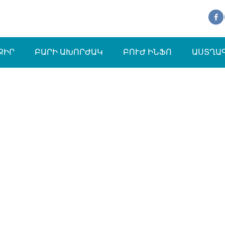
ՔԻՐ
ԲԱՐԻ ԱԽՈՐԺԱԿ
ԲՈՒԺ ԻՆՖՈ
ԱՍՏՂԱ