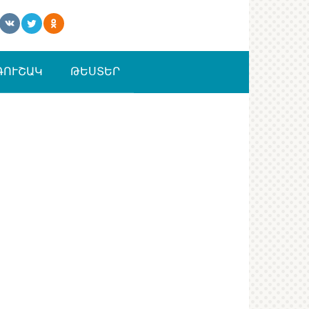
ԳՈՒՇԱԿ
ԹԵՍՏԵՐ