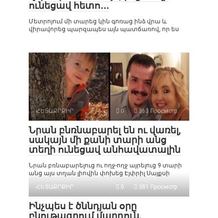
ունեցավ հետո․․․
Մետրոյում մի տարեց կին գոռաց ինձ վրա և
վիրավորեց պարզապես այն պատճառով, որ ես
ՀԵՏԱՔՐՔԻՐ
0
363 Просмотр
Նրան բնռնաբարել են ու վառել,
սակայն մի քանի տարի անց
տեղի ունեցավ անհավատալին
Նրան բռնաբարելուց ու ողջ-ողջ այրելուց 9 տարի
անց այս տղան լիովին փոխեց Էյփրիլ Սայքսի
ՀԵՏԱՔՐՔԻՐ
0
381 Просмотр
Ինչպես է ծննդյան օրը
բնութագրում մարդուն.