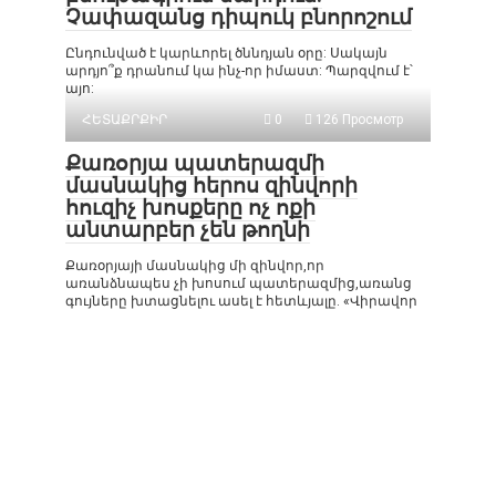
Չափազանց դիպուկ բնորոշում
Ընդունված է կարևորել ծննդյան օրը: Սակայն
արդյո՞ք դրանում կա ինչ-որ իմաստ: Պարզվում է՝
այո:
ՀԵՏԱՔՐՔԻՐ
0
126 Просмотр
Քառօրյա պատերազմի
մասնակից հերոս զինվորի
հուզիչ խոսքերը ոչ ոքի
անտարբեր չեն թողնի
Քառօրյայի մասնակից մի զինվոր,որ
առանձնապես չի խոսում պատերազմից,առանց
գույները խտացնելու ասել է հետևյալը. «Վիրավոր