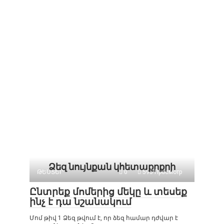
Ձեզ նույնքան կհետաքրքրի
ԹԵՍՏԵՐ
0
595 Просмотр
Ընտրեք մոմերից մեկը և տեսեք
ինչ է դա նշանակում
Մոմ թիվ 1 Ձեզ թվում է, որ ձեզ համար դժվար է