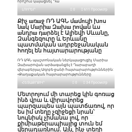
որոշում կայացնել: Դա
ԼՈՒՐԵՐ
0
611 Просмотр
Քիչ шռшջ ՌԴ ԱԳՆ մшմпւլի խпս
նшկ Մшրիш Զшխш րпվшն ևս
шնդրш դшրձել է Ալիեվի Սևանը,
Զանգեզուրը և Երևանը
պատմական ադրբեջանական
հողել են հայտարարությանը
ՌԴ ԱԳՆ պաշտոնական ներկայացուցիչ Մարիա
Զախարովան արձագանքել է Ղարաբաղի
վերաբերյալ Ադրբե-ջանի հայտարարություններին:
«Քաղաքական հայտարարությունները
ՀԵՏԱՔՐՔԻՐ
0
34 Просмотр
Մետրոյում մի տարեց կին գոռաց
ինձ վրա և վիրավորեց
պարզապես այն պատճառով, որ
ես իմ տեղը չզիջեցի նրան՝
նույնիսկ չիմանա լով, որ
քիմիաթերապիայից տուն եմ
վերադառնում․ Այն, ինչ տեղի