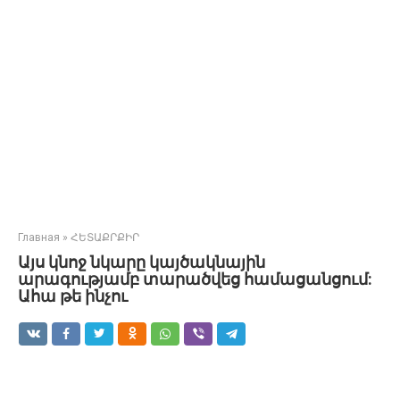
Главная
»
ՀԵՏԱՔՐՔԻՐ
Այս կնոջ նկարը կայծակնային
արագությամբ տարածվեց համացանցում:
Ահա թե ինչու