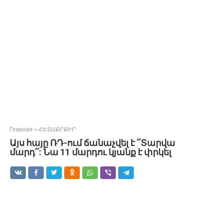
Главная
»
ՀԵՏԱՔՐՔԻՐ
Այս հայը ՌԴ-ում ճանաչվել է ՛՛Տարվա
մարդ՛՛: Նա 11 մարդու կյանք է փրկել