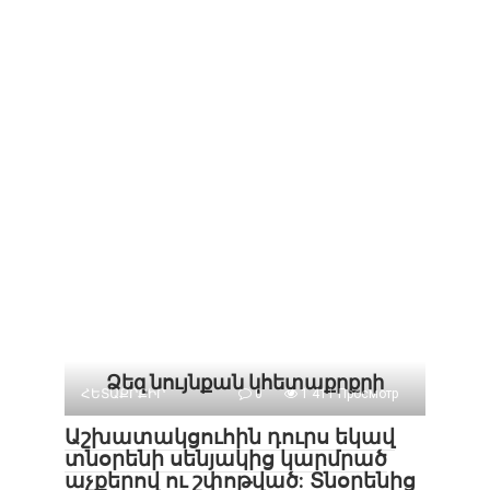
Ձեզ նույնքան կհետաքրքրի
ՀԵՏԱՔՐՔԻՐ
0
1 411 Просмотр
Աշխատակցուհին դուրս եկավ
տնօրենի սենյակից կարմրած
աչքերով ու շփոթված: Տնօրենից