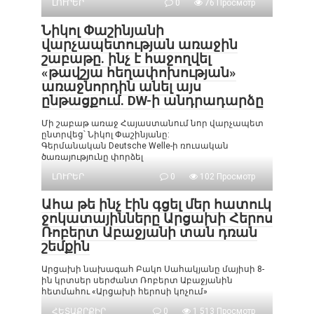
ԼՈՒՐԵՐ
0
76 Просмотр
Նիկոլ Փաշինյանի
վարչապետության առաջին
շաբաթը. ինչ է հաջողվել
«թավշյա հեղափոխության»
առաջնորդին անել այս
ընթացքում. DW-ի անդրադարձը
Մի շաբաթ առաջ Հայաստանում նոր վարչապետ
ընտրվեց՝ Նիկոլ Փաշինյանը:
Գերմանական Deutsche Welle-ի ռուսական
ծառայությունը փորձել
ԼՈՒՐԵՐ
0
102 Просмотр
Ահա թե ինչ էին գցել մեր հատուկ
ջոկատայինները Արցախի Հերոս
Ռոբերտ Աբաջյանի տան դռան
շեմքին
Արցախի նախագահ Բակո Սահակյանը մայիսի 8-
ին կրտսեր սերժանտ Ռոբերտ Աբաջյանին
հետմահու «Արցախի հերոսի կոչում»
ՀԵՏԱՔՐՔԻՐ
0
1 513 Просмотр