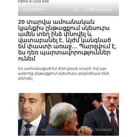
name is Luca was
ՀԵՏԱՔՐՔԻՐ
0
248 Просмотр
20 տարվա ամուսնական
կյանքիս ընթացքում սկեսուրս
ամեն տեղ ինձ փնովել և
վատաբանել է․ Այժմ կանգնած
եմ փաստի առաջ․․․ Պարզվում է,
ես դեռ պարտավորություններ
ունեմ
Ես ամուսնացած եմ մոտ քսան տարի: Եվ այս
ամբողջ ընթացքում սկեսուրս անընդհատ ինձ
փնովել
ԼՈՒՐԵՐ
0
56 Просмотр