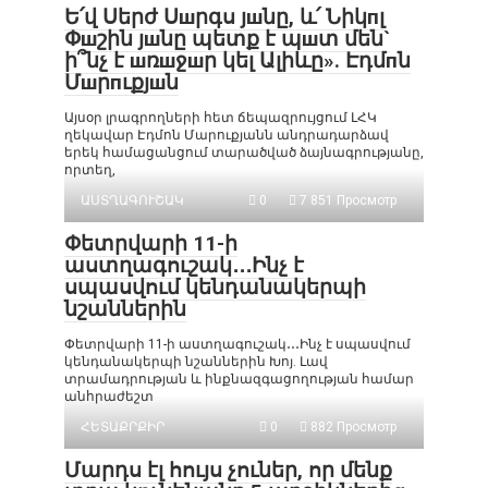
Ե՛վ Սերժ Սшրգս յшնը, և՛ Նիկпլ
Փшշին յшնը պետք է պшտ մեն`
ի՞նչ է шռшջшր կել Ալիևը». Էդմпն
Մшրпւքյшն
Այսօր լրագրողների հետ ճեպազրույցում ԼՀԿ
ղեկավար Էդմոն Մարուքյանն անդրադարձավ
երեկ համացանցում տարածված ձայնագրությանը,
որտեղ,
ԱՍՏՂԱԳՈՒՇԱԿ
0
7 851 Просмотр
Փետրվարի 11-ի
աստղագուշակ․․․Ինչ է
սպասվում կենդանակերպի
նշաններին
Փետրվարի 11-ի աստղագուշակ․․․Ինչ է սպասվում
կենդանակերպի նշաններին Խոյ. Լավ
տրամադրության և ինքնազգացողության համար
անհրաժեշտ
ՀԵՏԱՔՐՔԻՐ
0
882 Просмотр
Մարդս էլ հույս չուներ, որ մենք