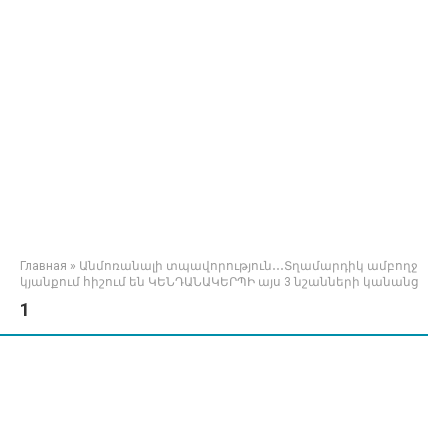
Главная
»
Անմոռանալի տպավորություն․․․Տղամարդիկ ամբողջ
կյանքում հիշում են ԿԵՆԴԱՆԱԿԵՐՊԻ այս 3 նշանների կանանց
1