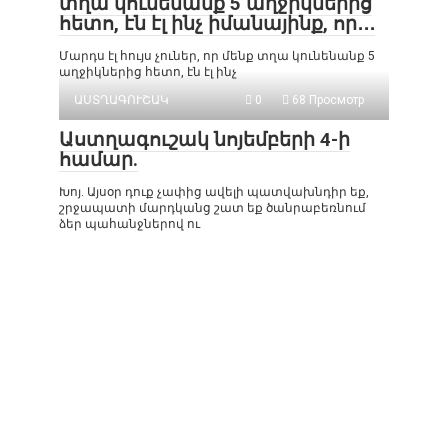
տղա կունենանք 5 աղջիկներից
հետո, էն էլ ինչ իմանայինք, որ․․․
Մարդս էլ հույս չուներ, որ մենք տղա կունենանք 5
աղջիկներից հետո, էն էլ ինչ
ԱՍՏՂԱԳՈՒՇԱԿ
0
68 Просмотр
Աստղագուշակ նոյեմբերի 4-ի
համար.
Խոյ. Այսօր դուք չափից ավելի պատվախնդիր եք,
շրջապատի մարդկանց շատ եք ծանրաբեռնում
ձեր պահանջներով ու