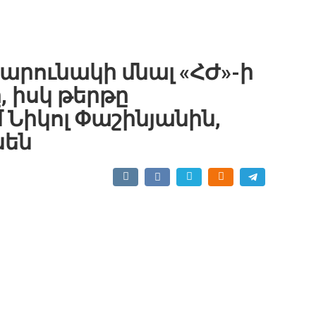
արունակի մնալ «ՀԺ»-ի
 իսկ թերթը
Նիկոլ Փաշինյանին,
նեն