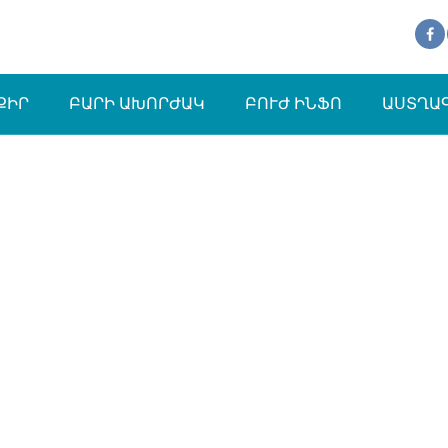
ՔԻՐ
ԲԱՐԻ ԱԽՈՐԺԱԿ
ԲՈՒԺ ԻՆՖՈ
ԱՍՏՂԱ