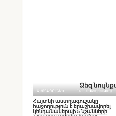
Ձեզ նույն
ԱՍՏՂԱԳՈՒՇԱԿ
0
468 Просмотр
Հայտնի աստղագուշակը
հաջողություն է երաշխավորել
կենդանակերպի 5 նշանների