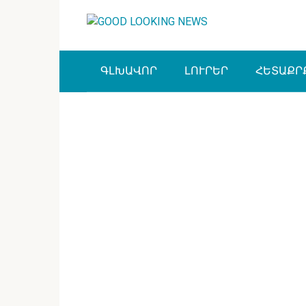
Перейти
к
контенту
ԳԼԽԱՎՈՐ
ԼՈՒՐԵՐ
ՀԵՏԱՔՐ