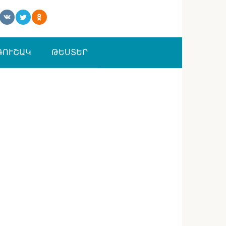
ԳՈՒՇԱԿ
ԹԵՍՏԵՐ