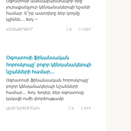
Օգոստոսի ամենաբախտավոր օրը`
յուրաքանչյուր կենդանակերպի նշանի
համար. ե՞րբ աստղերը ձեր կողմը
կլինեն․․․ Խոյ —
ՀԵՏԱՔՐՔԻՐ
0
1007
Օգոստոսի ֆինանսական
հորոսկոպը՝ բոլոր կենդանակերպի
նշանների համար․․․
Օգոստոսի ֆինանսական հորոսկոպը՝
բոլոր կենդանակերպի նշանների
համար․․․ Խոյ. Խոյեր, ձեր օգոստոսը
կսկսվի ուժի փորձությամբ:
ԱՍՏՂԱԳՈՒՇԱԿ
0
973