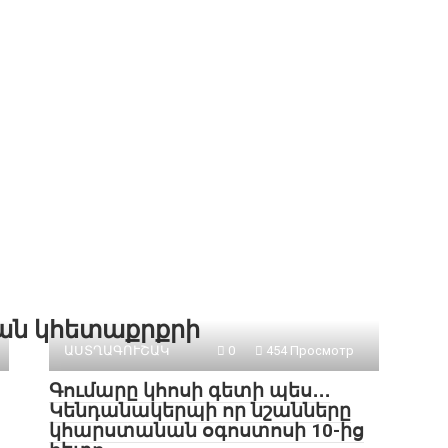
քան կհետաքրքրի
ԱՍՏՂԱԳՈՒՇԱԿ
0
454 Просмотр
Գումարը կհոսի գետի պես․․․
Կենդանակերպի որ նշանները
կհարստանան օգոստոսի 10-ից