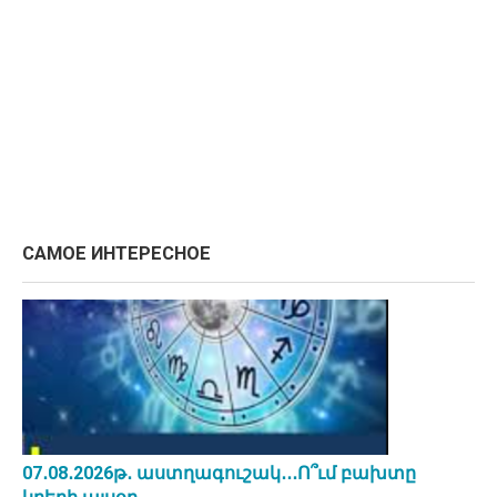
САМОЕ ИНТЕРЕСНОЕ
07․08․2026թ․ աստղագուշակ․․․Ո՞ւմ բախտը