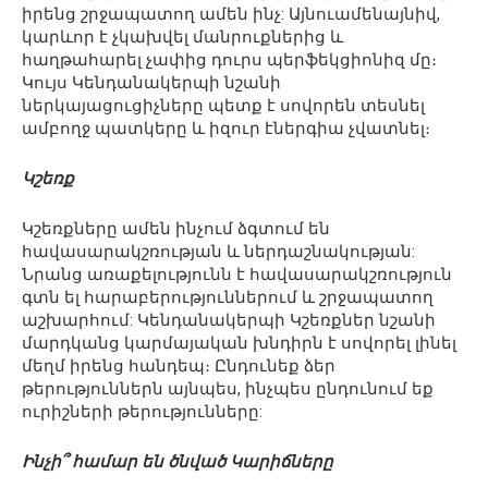
իրենց շրջապատող ամեն ինչ: Այնուամենայնիվ,
կարևոր է չկախվել մանրուքներից և
հաղթահարել չափից դուրս պերֆեկցիոնիզ մը։
Կույս Կենդանակերպի նշանի
ներկայացուցիչները պետք է սովորեն տեսնել
ամբողջ պատկերը և իզուր էներգիա չվատնել։
Կշեռք
Կշեռքները ամեն ինչում ձգտում են
հավասարակշռության և ներդաշնակության:
Նրանց առաքելությունն է հավասարակշռություն
գտն ել հարաբերություններում և շրջապատող
աշխարհում: Կենդանակերպի Կշեռքներ նշանի
մարդկանց կարմայական խնդիրն է սովորել լինել
մեղմ իրենց հանդեպ։ Ընդունեք ձեր
թերություններն այնպես, ինչպես ընդունում եք
ուրիշների թերությունները:
Ինչի՞ համար են ծնված Կարիճները