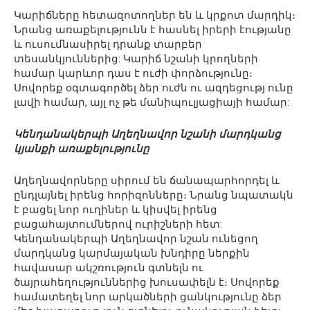
Կարիճները հետազոտողներ են և կրքոտ մարդիկ։
Նրանց առաքելությունն է հասնել իրերի էությանը
և ուսումնասիրել դրանք տարբեր
տեսանկյուններից: Կարիճ նշանի կրողների
համար կարևոր դաս է ուժի փորձությունը։
Սովորեք օգտագործել ձեր ուժն ու ազդեցությ ունը
լավի համար, այլ ոչ թե մանիպուլյացիայի համար:
Կենդանակերպի Աղեղնավոր նշանի մարդկանց
կյանքի առաքելությունը
Աղեղնավորները սիրում են ճանապարհորդել և
ընդլայնել իրենց հորիզոնները։ Նրանց նպատակն
է բացել նոր ուղիներ և կիսվել իրենց
բացահայտումներով ուրիշների հետ:
Կենդանակերպի Աղեղնավոր նշան ունեցող
մարդկանց կարմայական խնդիրը ներքին
հավասար ակշռություն գտնելն ու
ծայրահեղություններից խուսափելն է։ Սովորեք
համատեղել նոր արկածների ցանկությունը ձեր