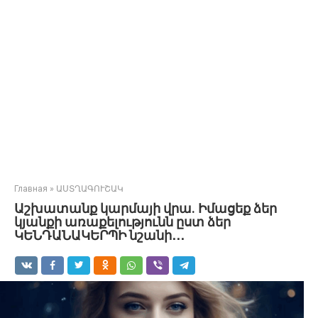
Главная
»
ԱՍՏՂԱԳՈՒՇԱԿ
Աշխատանք կարմայի վրա. Իմացեք ձեր
կյանքի առաքելությունն ըստ ձեր
ԿԵՆԴԱՆԱԿԵՐՊԻ նշանի․․․