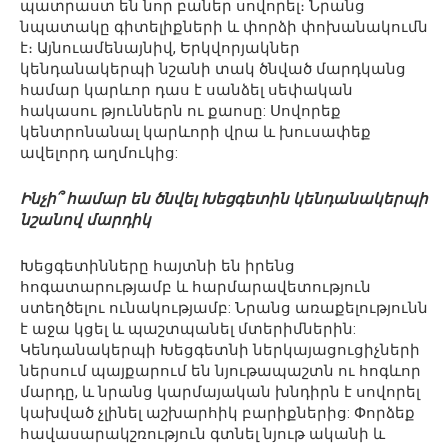
պատրաստ են նոր բաներ սովորել։ Նրանց
նպատակը գիտելիքների և փորձի փոխանակումն
է։ Այնուամենայնիվ, Երկվորյակներ
կենդանակերպի նշանի տակ ծնված մարդկանց
համար կարևոր դաս է սանձել սեփական
հակասու թյուններն ու քաոսը: Սովորեք
կենտրոնանալ կարևորի վրա և խուսափեք
ավելորդ աղմուկից:
Ինչի՞ համար են ծնվել Խեցգետին կենդանակերպի
նշանով մարդիկ
Խեցգետինները հայտնի են իրենց
հոգատարությամբ և հարմարավետություն
ստեղծելու ունակությամբ: Նրանց առաքելությունն
է աջա կցել և պաշտպանել մտերիմներին:
Կենդանակերպի Խեցգետնի ներկայացուցիչների
ներսում պայքարում են նյութապաշտն ու հոգևոր
մարդը, և նրանց կարմայական խնդիրն է սովորել
կախված չլինել աշխարհիկ բարիքներից: Փորձեք
հավասարակշռություն գտնել նյութ ականի և