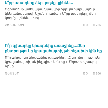
ե՞րբ աստղերը ձեր կողմը կլինեն․․․
Օգոստոսի ամենաբախտավոր օրը` յուրաքանչյուր
կենդանակերպի նշանի համար. ե՞րբ աստղերը ձեր
կողմը կլինեն․․․ Խոյ —
ՀԵՏԱՔՐՔԻՐ
0
765
Ո՞ր գլխարկը կհագնեիք առաջինը․․․Ձեր
ընտրությունը կբացահայտի, թե ինչպիսի կին եք
Ո՞ր գլխարկը կհագնեիք առաջինը․․․Ձեր ընտրությունը
կբացահայտի, թե ինչպիսի կին եք 1. Ծղոտե գլխարկ
Կինը,
ԹԵՍՏԵՐ
0
266