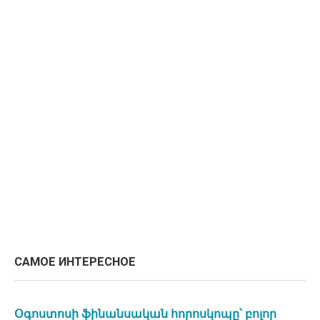
САМОЕ ИНТЕРЕСНОЕ
Օգոստոսի ֆինանսական հորոսկոպը՝ բոլոր