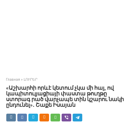
Главная
»
ԼՈՒՐԵՐ
«Աշխարհի որևէ կետում չկա մի հայ, ով
կապիտուլյացիայի փաստա թուղթը
ստորագ րած վարչապե տին կշարու նակի
ընդունել»․ Շաքե Իսայան