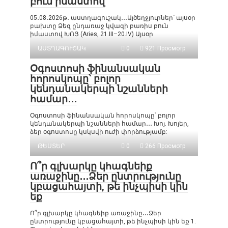
բուն իմաստով
05․08․2026թ․ աստղագուշակ․․․Այծեղջյուրներ՝ այսօր
բախտը Ձեզ ընդառաջ կվազի բառիս բուն
իմաստով ԽՈՅ (Aries, 21.III–20.IV) Այսօր
ԱՍՏՂԱԳՈՒՇԱԿ
0
921 Просмотр
Օգոստոսի ֆինանսական
հորոսկոպը՝ բոլոր
կենդանակերպի նշանների
համար․․․
Օգոստոսի ֆինանսական հորոսկոպը՝ բոլոր
կենդանակերպի նշանների համար․․․ Խոյ. Խոյեր,
ձեր օգոստոսը կսկսվի ուժի փորձությամբ:
ԹԵՍՏԵՐ
0
266 Просмотр
Ո՞ր գլխարկը կհագնեիք
առաջինը․․․Ձեր ընտրությունը
կբացահայտի, թե ինչպիսի կին
եք
Ո՞ր գլխարկը կհագնեիք առաջինը․․․Ձեր
ընտրությունը կբացահայտի, թե ինչպիսի կին եք 1.