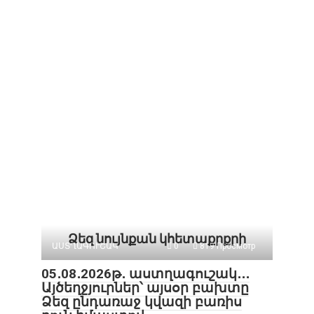
Ձեզ նույնքան կհետաքրքրի
ԱՍՏՂԱԳՈՒՇԱԿ
0
819 Просмотр
05․08․2026թ․ աստղագուշակ․․․
Այծեղջյուրներ՝ այսօր բախտը
Ձեզ ընդառաջ կվազի բառիս