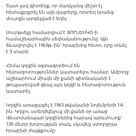
Շատ լավ գիտենք, որ մադկանց միշտ էլ
հետաքրքրել են այն վայրերը, որտեղ նրանց
մուտքն արգելված է եղել:
Սուրթսեյը համարվում է ՅՈՒՆԵՍԿՕ-ի
համաշխարհային սեփականությունը: Այն
ձևավորվել է 1963թ.-ին՝ հրաբխից հետո, որը տևել
է 3 տարի:
Հիմա կղզին օգտագործում են
հետազոտություններ կատարելու համար: Ամբողջ
աշխարհում միայն մի քանի գիտնականի է
թույլատրված գնալ այդ կղզի և հետազոտություն
կատարել:
Կղզին առաջացել է 1963 թվականի նոյեմբերի 14-
ին։ Կղզու ստեղծվելուց մի քանի օր առաջ
Վեստմանայար կղզիներից հարավ-արևմուտք՝
130 մետր խորության տակ, սկսվեց ստորջրյա
հրաբխի ժայթքումը։