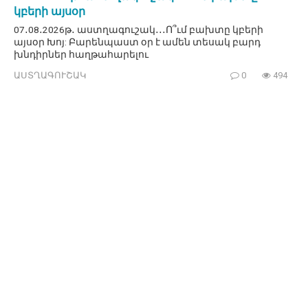
կբերի այսօր
07․08․2026թ․ աստղագուշակ․․․Ո՞ւմ բախտը կբերի
այսօր Խոյ: Բարենպաստ օր է ամեն տեսակ բարդ
խնդիրներ հաղթահարելու
ԱՍՏՂԱԳՈՒՇԱԿ
0
494