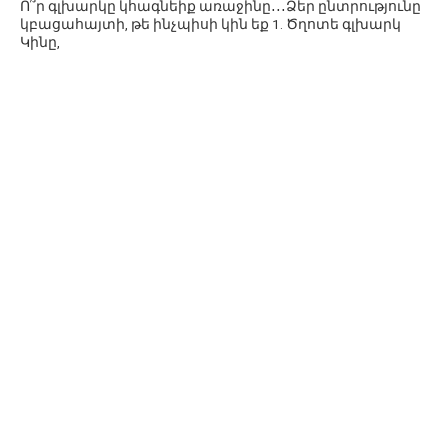
Ո՞ր գլխարկը կհագնեիք առաջինը․․․Ձեր ընտրությունը
կբացահայտի, թե ինչպիսի կին եք 1. Ծղոտե գլխարկ
Կինը,