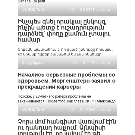
Canada. Ce petit
ՀԵՏԱՔՐՔԻՐ
0
3 547 Просмотр
Ինչպես գնել որակյալ ընկույզ,
ինչին պետք է ուշադրություն
դարձնել՝ փողը քամուն չտալու
համար
Երբեմն պատահում է, որ գնած ընկույզը որակյալ
չէ: Նրանք ովքեր ճանաչում են լավ ընկույզը
Без рубрики
0
117 Просмотр
Начались серьезные проблемы со
здоровьем. Моргенштерн заявил о
прекращении карьеры
Похоже, у 23-летнего рэпера проблемы не
заканчиваются. После того, как глава СК РФ Александр
ՀԵՏԱՔՐՔԻՐ
0
1 276 Просмотр
Չորս մոմ հանգիստ վառվում էին
ու դանդաղ հալչում. Այնպիսի
լռություն էր, որ լսվում էր թե