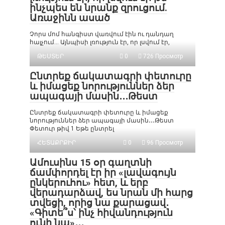
ինչպես են նրանք զրուցում.
Առաջինն ասած
Չորս մոմ հանգիստ վառվում էին ու դանդաղ
հալչում… Այնպիսի լռություն էր, որ լսվում էր,
ԹԵՍՏԵՐ
0
726 Просмотр
Ընտրեք ճակատագրի փետուրը
և իմացեք նորություններ ձեր
ապագայի մասին․․․Թեստ
Ընտրեք ճակատագրի փետուրը և իմացեք
նորություններ ձեր ապագայի մասին․․․Թեստ
Փետուր թիվ 1 Եթե ընտրել
ՀԵՏԱՔՐՔԻՐ
0
96 Просмотр
Ամուսինս 15 օր գաղտնի
ճամփորդել էր իր «լավագույն
ընկերուհու» հետ, և երբ
վերադարձավ, ես նրան մի հարց
տվեցի, որից նա քարացավ․
«Գիտե՞ս՝ ինչ հիվանդություն
ունի նա»․․․