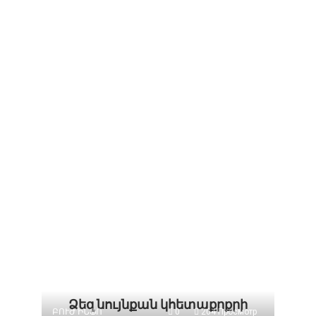
Ձեզ նույնքան կհետաքրքրի
ԲՈՒԺ ԻՆՖՈ
0
204 Просмотр