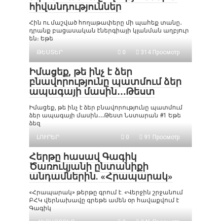
հիվանդություններ
Հին ու մաշված հողաթափերը մի պահեք տանը․
դրանք բացասական էներգիայի կլանման աղբյուր
են։ Եթե
ԹԵՍՏԵՐ
0
314 Просмотр
Իմացեք, թե ինչ է ձեր
բնավորությունը պատմում ձեր
ապագայի մասին․․․Թեստ
Իմացեք, թե ինչ է ձեր բնավորությունը պատմում
ձեր ապագայի մասին․․․Թեստ Նստարան #1 Եթե
ձեզ
ԼՈՒՐԵՐ
0
91 Просмотр
Հերթը հասավ Գագիկ
Ծառուկյանի ընտանիքի
անդամներին. «Հրապարակ»
«Հրապարակ» թերթը գրում է. «Վերջին շրջանում
ԲՀԿ վերնախավը գրեթե ամեն օր հավաքվում է
Գագիկ