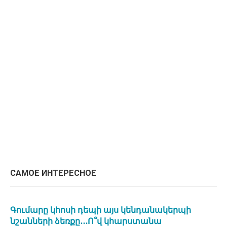
САМОЕ ИНТЕРЕСНОЕ
Գումարը կհոսի դեպի այս կենդանակերպի
նշանների ձեռքը․․․Ո՞վ կհարստանա