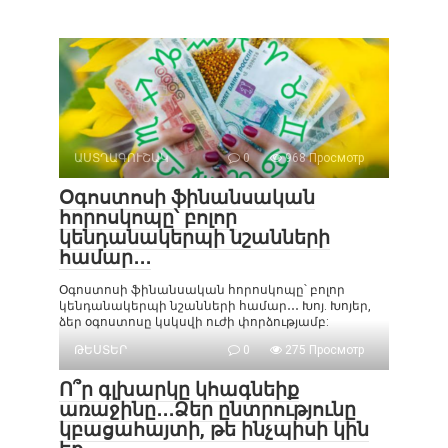
ԱՍՏՂԱԳՈՒՇԱԿ
0
968 Просмотр
Օգոստոսի ֆինանսական
հորոսկոպը՝ բոլոր
կենդանակերպի նշանների
համար․․․
Օգոստոսի ֆինանսական հորոսկոպը՝ բոլոր
կենդանակերպի նշանների համար․․․ Խոյ. Խոյեր,
ձեր օգոստոսը կսկսվի ուժի փորձությամբ:
ԹԵՍՏԵՐ
0
275 Просмотр
Ո՞ր գլխարկը կհագնեիք
առաջինը․․․Ձեր ընտրությունը
կբացահայտի, թե ինչպիսի կին