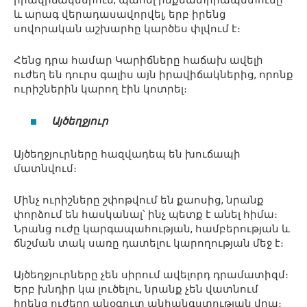
իրավիճակներում, պահել ինքնատիրապետումը
և արագ վերադասավորվել, երբ իրենց
սովորական աշխարհը կարծես փլվում է։
Հենց դրա համար Կարիճները հաճախ ավելի
ուժեղ են դուրս գալիս այն իրավիճակներից, որոնք
ուրիշներին կարող էին կոտրել։
Այծեղջյուր
Այծեղջյուրները հազվադեպ են խուճապի
մատնվում։
Մինչ ուրիշները շփոթվում են քաոսից, նրանք
փորձում են հասկանալ՝ ինչ պետք է անել հիմա։
Նրանց ուժը կարգապահության, համբերության և
ճնշման տակ սառը դատելու կարողության մեջ է։
Այծեղջյուրները չեն սիրում ավելորդ դրամատիզմ։
Երբ խնդիր կա լուծելու, նրանք չեն վատնում
իրենց ուժերը անօգուտ անհանգստության վրա։