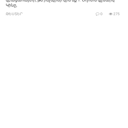
Կինը,
ԹԵՍՏԵՐ
0
275