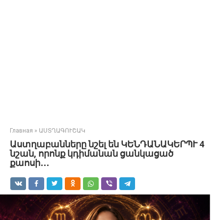
Главная
»
ԱՍՏՂԱԳՈՒՇԱԿ
Աստղաբանները նշել են ԿԵՆԴԱՆԱԿԵՐՊՒ 4
նշան, որոնք կդիմանան ցանկացած
քաոսի․․․