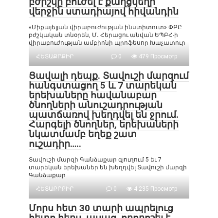
բժիշկը բուժել է քաղցկեղի
վերջին ստադիայով հիվանդին
«Միքայելյան վիրաբուժության ինստիտուտ» ՓԲԸ
բժշկական տնօրեն, Մ․ Հերացու անվան ԵՊԲՀ-ի
վիրաբուժության ամբիոնի պրոֆեսոր Խաչատուր
ՀԵՏԱՔՐՔԻՐ
0
479 Просмотр
Ցավալի դեպք. Տավուշի մարզում
հանգստացող 5 և 7 տարեկան
երեխաները հավանաբար
ծնողների անուշադրության
պատճառով խեղդվել են ջրում.
Հարգելի ծնողներ, երեխաների
նկատմամբ եղեք շատ
ուշադիր…..
Տավուշի մարզի Գանձաքար գյուղում 5 եւ 7
տարեկան երեխաներ են խեղդվել Տավուշի մարզի
Գանձաքար
ՀԵՏԱՔՐՔԻՐ
0
4 235 Просмотр
Մորս հետ 30 տարի ապրելուց
հետո հերս, ասաց, որորոշել է