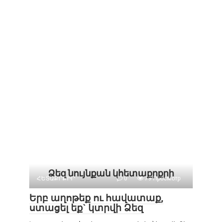
Ձեզ նույնքան կհետաքրքրի
ՀԵՏԱՔՐՔԻՐ
0
79 Просмотр
Երբ աղոթեք ու հավատաք,
ստացել եք` կտրվի Ձեզ