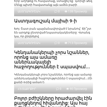
Երբ աղոթեք ու հավատաք, ստացել եք` կտրվի Ձեզ.
Մենք պիտի հավատանք այն ամեն բարի
ԱՍՏՂԱԳՈՒՇԱԿ
0
138 Просмотр
Աստղագուշակ մայիսի 9-ի
Խոյ: Շատ բան պայմանավորված է նրանով` ճի՞շտ
են արդյոք ընտրված նպատակակետերը: Վտանգ
կա, որ ընկնելով
ԱՍՏՂԱԳՈՒՇԱԿ
0
713 Просмотр
Կենդանակերպի չորս նշաններ,
որոնց այս ամառը
աներևակայելի
հաջողություններ է սպասվում․․․
Կենդանակերպի չորս նշաններ, որոնց այս ամառը
աներևակայելի հաջողություններ է սպասվում․․․Մի
քանի օ-րից ամառ է։
ՀԵՏԱՔՐՔԻՐ
0
90 Просмотр
Բոլոր բժիշկները հրաժարվել էին
քաղցկեղով հիվանդից: Այս հայ