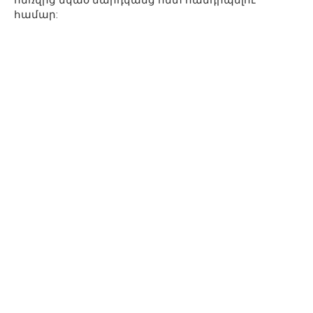
հեռվից եկած մարդկանց հետ հանդիպելու
համար: