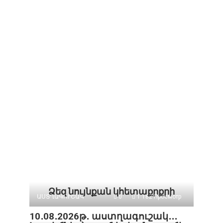
Ձեզ նույնքան կհետաքրքրի
ԱՍՏՂԱԳՈՒՇԱԿ
0
1 182 Просмотр
10․08․2026թ․ աստղագուշակ․․․