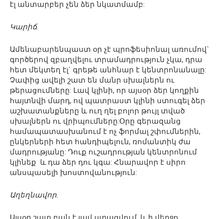
էլ անտարբեր չեն ձեր նկատմամբ:
Կարիճ.
Ամենաբարենպաստ օր չէ պրոֆեսիոնալ առումով`
գործերով զբաղվելու տրամադրություն չկա, դրա
հետ մեկտեղ էլ` գրեթե անհնար է կենտրոնանալը:
Չափից ավելի շատ են մանր սխալներն ու
թերացումները: Լավ կլինի, որ այսօր ձեր կողքին
հայտնվի մարդ, ով պատրաստ կլինի ստուգել ձեր
աշխատանքները և ուղ ղել բոլոր թույլ տված
սխալներն ու վրիպումները:Օրը գերազանց
համապատասխանում է ոչ ֆորմալ շփումներին,
ընկերների հետ հանդիպելուն, ռոմանտիկ ժա
մադրությանը: Դուք ուշադրության կենտրոնում
կլինեք և դա ձեր դու կգա: Հնարավոր է սիրո
անսպասելի խոստովանություն:
Աղեղնավոր.
Այսօր շատ բան է լավ ստացվում, և ի վերջո