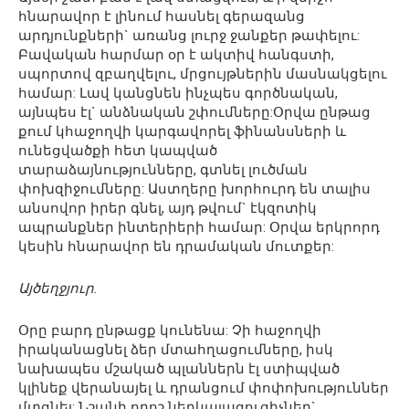
հնարավոր է լինում հասնել գերազանց
արդյունքների` առանց լուրջ ջանքեր թափելու:
Բավական հարմար օր է ակտիվ հանգստի,
սպորտով զբաղվելու, մրցույթներին մասնակցելու
համար: Լավ կանցնեն ինչպես գործնական,
այնպես էլ` անձնական շփումները:Օրվա ընթաց
քում կհաջողվի կարգավորել ֆինանսների և
ունեցվածքի հետ կապված
տարաձայնությունները, գտնել լուծման
փոխզիջումները: Աստղերը խորհուրդ են տալիս
անսովոր իրեր գնել, այդ թվում` էկզոտիկ
ապրանքներ ինտերիերի համար: Օրվա երկրորդ
կեսին հնարավոր են դրամական մուտքեր:
Այծեղջյուր.
Օրը բարդ ընթացք կունենա: Չի հաջողվի
իրականացնել ձեր մտահղացումները, իսկ
նախապես մշակած պլաններն էլ ստիպված
կլինեք վերանայել և դրանցում փոփոխություններ
մտցնել: Նշանի որոշ ներկայացուցիչներ`