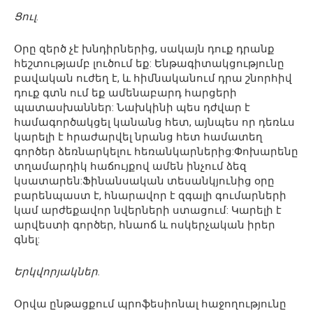
Ցուլ.
Օրը զերծ չէ խնդիրներից, սակայն դուք դրանք
հեշտությամբ լուծում եք: Ենթագիտակցությունը
բավական ուժեղ է, և հիմնականում դրա շնորհիվ
դուք գտն ում եք ամենաբարդ հարցերի
պատասխաններ: Նախկինի պես դժվար է
համագործակցել կանանց հետ, այնպես որ դեռևս
կարելի է հրաժարվել նրանց հետ համատեղ
գործեր ձեռնարկելու հեռանկարներից:Փոխարենը
տղամարդիկ հաճույքով ամեն ինչում ձեզ
կսատարեն:Ֆինանսական տեսանկյունից օրը
բարենպաստ է, հնարավոր է զգալի գումարների
կամ արժեքավոր նվերների ստացում: Կարելի է
արվեստի գործեր, հնաոճ և ոսկերչական իրեր
գնել:
Երկվորյակներ.
Օրվա ընթացքում պրոֆեսիոնալ հաջողությունը