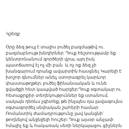
Կշեռք.
Օրը ձեզ թույլ է տալիս լուծել բազմաթիվ ու
բազմաբնույթ խնդիրներ: Դուք հեշտությամբ եք
կենտրոնանում գործերի վրա, այդ իսկ
պատճառով էլ ոչ մի բան և ոչ ոք ձեզ չի
խանգարում դրանք ավարտին հասցնել: Կարելի է
խոշոր գնումներ անել, ստորագրել կարևոր
փաստաթղթեր, լուծել ֆինանսական և ունե
ցվածքի հետ կապված հարցեր:Դուք օգտակար ու
հետաքրքիր տեղեկություններ եք ստանում,
սակայն դեռևս չգիտեք, թե ինչպես դա լավագույնս
օգտագործել սեփական շահերի համար:
Ռոմանտիկ ժամադրությունը լավ կանցնի`
թողնելով անջնջելի հուշեր: Դուք այսօր անչափ
հմայիչ եք և հակառակ սեռի ներկայացու ցիչներն