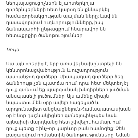
ներկայացուցիչներն էլ արտերկրյա
գործընկերների հետ կարող են քննարկել
համագործակցության պայման ները: Լավ են
դասավորվում ուղևորությունները, իսկ
ճանապարհի ընթացքում հնարավոր են
հետաքրքիր ծանոթություններ:
Կույս.
Սա այն օրերից է, երբ առավել նախընտրելի են
կենտրոնացվածություն և ուշադրություն
պահանջող գործերը: Միապաղաղ գործերը ձեզ
ձանձրույթ չեն պատճա ռում, դրա հետ մեկտեղ էլ
դուք գտնում եք պարզունակ խնդիրների լուծման
անսպասելի լուծումներ: Այս ամենը միայն
նպաստում են օրը ավելի հագեցած և
արդյունավետ անցկացնելուն:Համապատասխան
օր է նոր դաշնակիցներ գտնելու,ինչպես նաև
այնպիսի մարդկանց հետ շփվելու համար, ում
դուք պետք է ինչ-որ կարևոր բան համոզեք: Չեն
բացառվում ռոմանտիկ ծանոթությունները: Նման