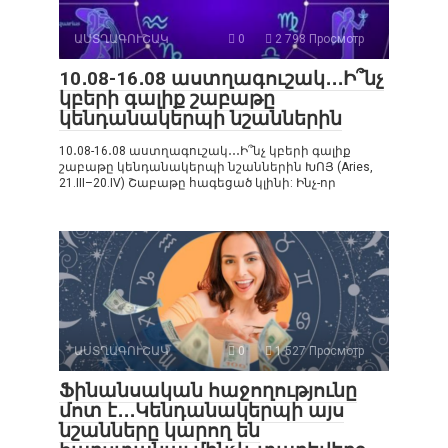
ԱՍՏՂԱԳՈՒՇԱԿ
0
2 798 Просмотр
10․08-16․08 աստղագուշակ․․․Ի՞նչ
կբերի գալիք շաբաթը
կենդանակերպի նշաններին
10․08-16․08 աստղագուշակ․․․Ի՞նչ կբերի գալիք
շաբաթը կենդանակերպի նշաններին ԽՈՅ (Aries,
21.III–20.IV) Շաբաթը հագեցած կլինի: Ինչ-որ
ԱՍՏՂԱԳՈՒՇԱԿ
0
1 527 Просмотр
Ֆինանսական հաջողությունը
մոտ է․․․Կենդանակերպի այս
նշանները կարող են