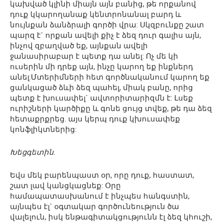
կախված կլինի միայն այն բանից, թե որքանով
դուք կկարողանաք կենտրոնանալ բարդ և
նույնքան ձանձրալի գործի վրա: Սկզբունքը շատ
պարզ է` որքան ավելի քիչ է ձեզ դուր գալիս այն,
ինչով զբաղված եք, այնքան ավելի
ջանասիրաբար է պետք դա անել: Ոչ մե կի
ուսերին մի դրեք այն, ինչը կարող եք ինքներդ
անել:Մտերիմների հետ գործնականում կարող եք
ցանկացած ձևի ձեզ պահել, միակ բանը, որից
պետք է խուսափել` ավտորիտարիզմն է: Լսեք
ուրիշների կարծիքը և գոնե ցույց տվեք, թե դա ձեզ
հետաքրքրեց. այս կերպ դուք կխուսափեք
կոնֆլիկտներից:
Խեցգետին.
Եվս մեկ բարենպաստ օր, որը դուք, հաստատ,
շատ լավ կանցկացնեք: Օրը
համապատասխանում է ինչպես հանգստին,
այնպես էլ` օգտակար գործունեություն ծա
վալելուն, իսկ ենթագիտակցությունն էլ ձեզ կհուշի,