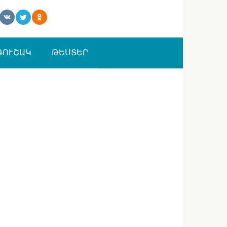
ԳՈՒՇԱԿ
ԹԵՍՏԵՐ