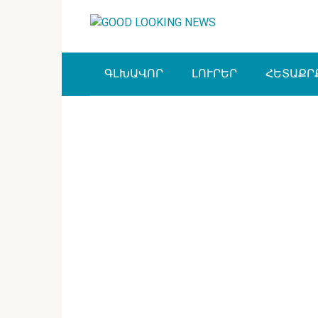
Перейти
к
контенту
ԳԼԽԱՎՈՐ
ԼՈՒՐԵՐ
ՀԵՏԱՔՐ