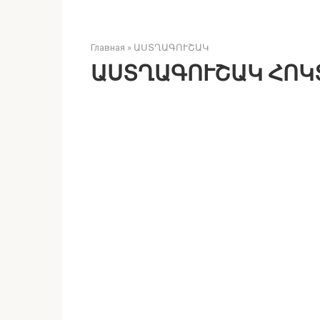
Главная
»
ԱՍՏՂԱԳՈՒՇԱԿ
ԱՍՏՂԱԳՈՒՇԱԿ ՀՈԿՏ