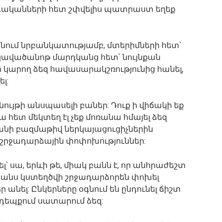
գականների հետ շփվելիս պատրաստ եղեք
նկնում նրբանկատությամբ, մտերիմների հետ՝
ավածանոթ մարդկանց հետ՝ նույնքան
ի կարող ձեզ հավասարակշռությունից հանել,
լ:
ւյթի անսպասելի բաներ: Դուք ի վիճակի եք
րա հետ մեկտեղ էլ չեք մոռանա հմայել ձեզ
անի բազմաթիվ ներկայացուցիչներին
 շրջադարձային փոփոխություններ:
լ՝ սա, երևի թե, միակ բանն է, որ անհրաժեշտ
 Շանս կստեղծվի շրջադարձորեն փոխել
ր անել: Ընկերները օգնում են ընդունել ճիշտ
 դեպքում սատարում ձեզ: