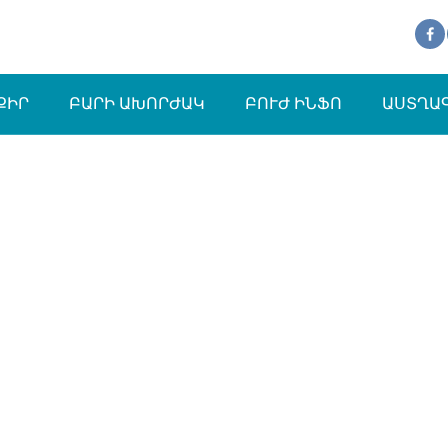
ՔԻՐ
ԲԱՐԻ ԱԽՈՐԺԱԿ
ԲՈՒԺ ԻՆՖՈ
ԱՍՏՂԱ