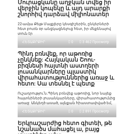
Մուրացկանը աղջկան տվեց իր
վերջին կոպեկը և այդ արարքի
շնորհիվ դարձավ միլիոնատեր
22-ամյա Քեյթ Մայքլերը կեսգիշերին, ընկերների
հետ բուռն օր անցկացնելուց հետ, իր մեքենայով
տուն էր
ՀԵՏԱՔՐՔԻՐ
0
3 462 Просмотр
Պինդ բռնվեք, որ աթոռից
չընկնեք: Հայկական Շոու-
բիզնեսի հայտնի աստղերի
լուսանկարները պլաստիկ
վիրահատություններից առաջ և
հետո: Սա տեսնել է պետք
Ուշադրությու՛ն․Պինդ բռնվեք աթոռից, նոր նայեք
հայտնիների լուսանկարները, վիրահատությունից
առաջ: Անկեղծ ասած, այնքան հիաստափված եմ,
ՀԵՏԱՔՐՔԻՐ
0
2 891 Просмотр
Երկրաշարժից հետո գիտեի, թե
նշանածս մահացել ա, բայց