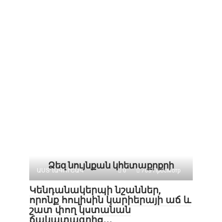
Ձեզ նույնքան կհետաքրքրի
ԱՍՏՂԱԳՈՒՇԱԿ
0
705 Просмотр
Կենդանակերպի նշաններ,
որոնք հուլիսին կարիերայի աճ և
շատ փող կստանան
ճակատագրից․․․