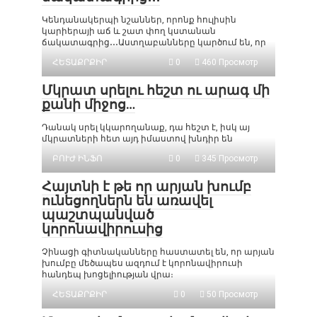
Կենդանակերպի նշաններ, որոնք հուլիսին
կարիերայի աճ և շատ փող կստանան
ճակատագրից․․․Աստղաբանները կարծում են, որ
ՀԵՏԱՔՐՔԻՐ
0
460 Просмотр
Մկրատ սրելու հեշտ ու արագ մի
քանի միջոց…
Դանակ սրել կկարողանաք, դա հեշտ է, իսկ այ
մկրատների հետ այդ իմաստով խնդիր են
ԲՈՒԺ ԻՆՖՈ
0
345 Просмотр
Հայտնի է թե որ արյան խումբ
ունեցողներն են առավել
պաշտպանված
կորոնավիրուսից
Չինացի գիտնականները հաստատել են, որ արյան
խումբը մեծապես ազդում է կորոնավիրուսի
հանդեպ խոցելիության վրա։
ՀԵՏԱՔՐՔԻՐ
0
50 Просмотр