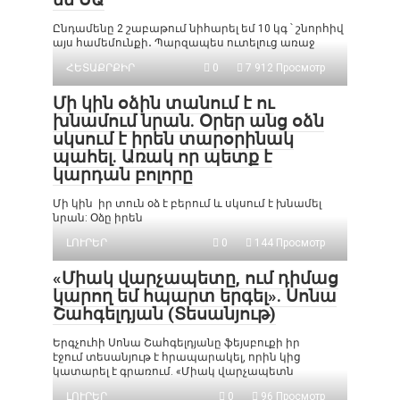
Ընդամենը 2 շաբաթում նիհարել եմ 10 կգ ՝ շնորհիվ
այս համեմունքի․ Պարզապես ուտելուց առաջ
ՀԵՏԱՔՐՔԻՐ
0
7 912 Просмотр
Մի կին օձին տանում է ու
խնամում նրան. Օրեր անց օձն
սկսում է իրեն տարօրինակ
պահել. Առակ որ պետք է
կարդան բոլորը
Մի կին իր տուն օձ է բերում և սկսում է խնամել
նրան: Օձը իրեն
ԼՈՒՐԵՐ
0
144 Просмотр
«Միակ վարչապետը, ում դիմաց
կարող եմ հպարտ երգել». Սոնա
Շահգելդյան (Տեսանյութ)
Երգչուհի Սոնա Շահգելդյանը ֆեյսբուքի իր
էջում տեսանյութ է հրապարակել, որին կից
կատարել է գրառում. «Միակ վարչապետն
ԼՈՒՐԵՐ
0
96 Просмотр