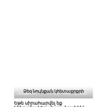
Ձեզ նույնքան կհետաքրքրի
ՀԵՏԱՔՐՔԻՐ
0
2 579 Просмотр
Եթե սիրահարվել եք