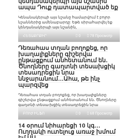
կենդանակերպի այս նշանին՝
ապա Դուք դատապարտված եք
Կենանակերպի այս նշանը համարվում է բոլոր
նշաններից ամենաբարդը: Եթե սիրահարվել եք
կենդանակերպի այս նշանին,
ՀԵՏԱՔՐՔԻՐ
0
78 Просмотр
Դեռահաս տղան բողոքեց, որ
խաղալիքները գիշերվա
ընթացքում անհետանում են․
Ծնողները գաղտնի տեսախցիկ
տեսադրեցին նրա
ննջարանում․․․Ահա, թե ինչ
պարզվեց
Դեռահաս տղան բողոքեց, որ խաղալիքները
գիշերվա ընթացքում անհետանում են․ Ծնողները
գաղտնի տեսա-խցիկ տեսադրեցին նրա
ԲՈՒԺ ԻՆՖՈ
0
68 Просмотр
14 օրում նիհարեցի 10 կգ․․․
Ուղղակի ուտելուց առաջ խմում
եմ ՍԱ