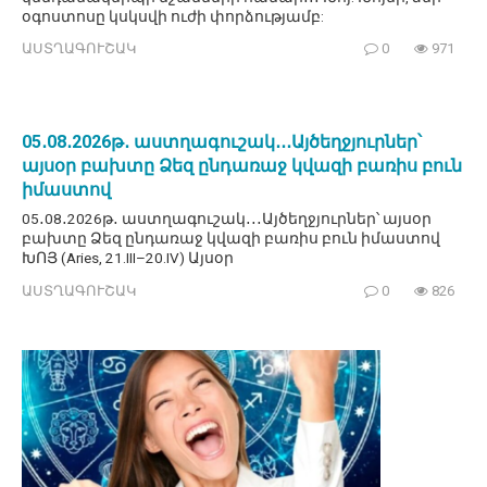
օգոստոսը կսկսվի ուժի փորձությամբ:
ԱՍՏՂԱԳՈՒՇԱԿ
0
971
05․08․2026թ․ աստղագուշակ․․․Այծեղջյուրներ՝
այսօր բախտը Ձեզ ընդառաջ կվազի բառիս բուն
իմաստով
05․08․2026թ․ աստղագուշակ․․․Այծեղջյուրներ՝ այսօր
բախտը Ձեզ ընդառաջ կվազի բառիս բուն իմաստով
ԽՈՅ (Aries, 21.III–20.IV) Այսօր
ԱՍՏՂԱԳՈՒՇԱԿ
0
826