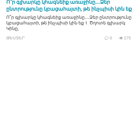
Ո՞ր գլխարկը կհագնեիք առաջինը․․․Ձեր
ընտրությունը կբացահայտի, թե ինչպիսի կին եք
Ո՞ր գլխարկը կհագնեիք առաջինը․․․Ձեր ընտրությունը
կբացահայտի, թե ինչպիսի կին եք 1. Ծղոտե գլխարկ
Կինը,
ԹԵՍՏԵՐ
0
275