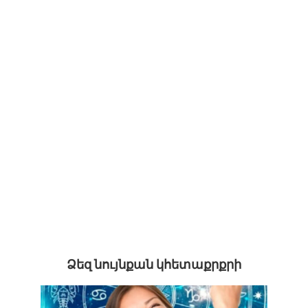
Ձեզ նույնքան կհետաքրքրի