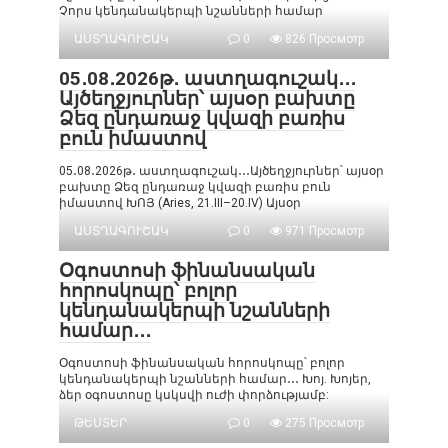
Չորս կենդանակերպի նշանների համար
ԱՍՏՂԱԳՈՒՇԱԿ
0
826 Просмотр
05․08․2026թ․ աստղագուշակ․․․
Այծեղջյուրներ՝ այսօր բախտը
Ձեզ ընդառաջ կվազի բառիս
բուն իմաստով
05․08․2026թ․ աստղագուշակ․․․Այծեղջյուրներ՝ այսօր
բախտը Ձեզ ընդառաջ կվազի բառիս բուն
իմաստով ԽՈՅ (Aries, 21.III–20.IV) Այսօր
ԱՍՏՂԱԳՈՒՇԱԿ
0
971 Просмотр
Օգոստոսի ֆինանսական
հորոսկոպը՝ բոլոր
կենդանակերպի նշանների
համար․․․
Օգոստոսի ֆինանսական հորոսկոպը՝ բոլոր
կենդանակերպի նշանների համար․․․ Խոյ. Խոյեր,
ձեր օգոստոսը կսկսվի ուժի փորձությամբ:
ԹԵՍՏԵՐ
0
275 Просмотр