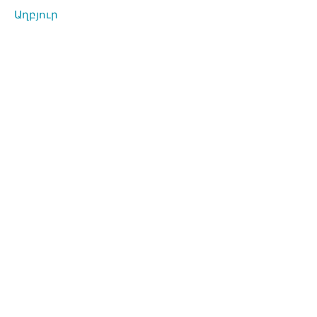
Աղբյուր