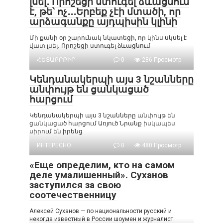
լսել․ Որոշեցի ստուգել ձևացնում
է, թե՝ ոչ․․․Երբեք չէի մտածի, որ
արձագանքը այդպիսին կլինի
Մի քանի օր շարունակ նկատեցի, որ կինս սկսել է
վատ լսել․ Որոշեցի ստուգել ձևացնում
ՀԵՏԱՔՐՔԻՐ
0
286 Просмотр
Կենդանակերպի այս 3 նշանները
անփույթ են ցանկացած
հարցում
Կենդանակերպի այս 3 նշանները անփույթ են
ցանկացած հարցում Առյուծ Նրանք իսկապես
սիրում են իրենց
ИНТЕРЕСНО
0
480 Просмотр
«Еще определим, кто на самом
деле умалишенный». Суханов
заступился за свою
соотечественницу
Алексей Суханов — по национальности русский и
некогда известный в России шоумен и журналист.