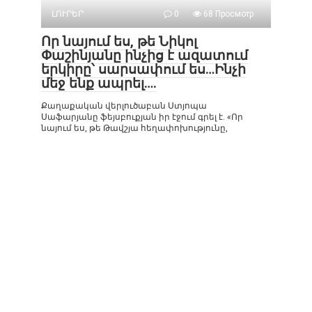
ԼՈՒՐԵՐ
0
68 Просмотр
Որ նայում ես, թե Նիկոլ
Փաշինյանը ինչից է ազատում
երկիրը՝ սարսափում ես…Ինչի
մեջ ենք ապրել….
Քաղաքական վերլուծաբան Ստյոպա
Սաֆարյանը ֆեյսբուքյան իր էջում գրել է. «Որ
նայում ես, թե Թավշյա հեղափոխությունը,