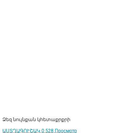
Ձեզ նույնքան կհետաքրքրի
ԱՍՏՂԱԳՈՒՇԱԿ
0
528 Просмотр