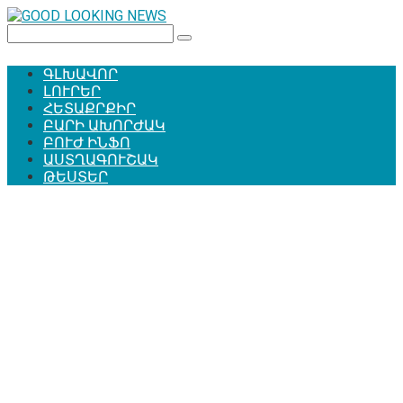
Перейти
к
Поиск:
контенту
ԳԼԽԱՎՈՐ
ԼՈՒՐԵՐ
ՀԵՏԱՔՐՔԻՐ
ԲԱՐԻ ԱԽՈՐԺԱԿ
ԲՈՒԺ ԻՆՖՈ
ԱՍՏՂԱԳՈՒՇԱԿ
ԹԵՍՏԵՐ