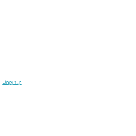
Աղբյուր