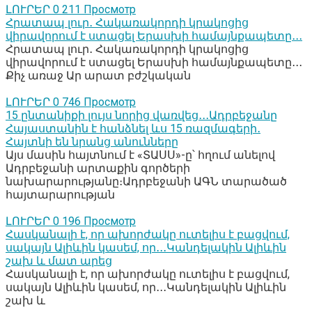
ԼՈՒՐԵՐ
0
211 Просмотр
Հրատապ լուր․ Հակառակորդի կրակոցից
վիրավորում է ստացել Երասխի համայնքապետը․․․
Հրատապ լուր․ Հակառակորդի կրակոցից
վիրավորում է ստացել Երասխի համայնքապետը․․․
Քիչ առաջ Ար արատ բժշկական
ԼՈՒՐԵՐ
0
746 Просмотр
15 ընտանիքի լույս նորից վառվեց․․․Ադրբեջանը
Հայաստանին է հանձնել ևս 15 ռազմագերի․
Հայտնի են նրանց անունները
Այս մասին հայտնում է «ՏԱՍՍ»-ը՝ հղում անելով
Ադրբեջանի արտաքին գործերի
նախարարությանը։Ադրբեջանի ԱԳՆ տարածած
հայտարարության
ԼՈՒՐԵՐ
0
196 Просмотр
Հասկանալի է, որ ախորժակը ուտելիս է բացվում,
սակայն Ալիևին կասեմ, որ․․․Կանդելակին Ալիևին
շախ և մատ արեց
Հասկանալի է, որ ախորժակը ուտելիս է բացվում,
սակայն Ալիևին կասեմ, որ․․․Կանդելակին Ալիևին
շախ և