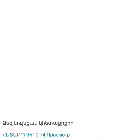
Ձեզ նույնքան կհետաքրքրի
ՀԵՏԱՔՐՔԻՐ
0
74 Просмотр