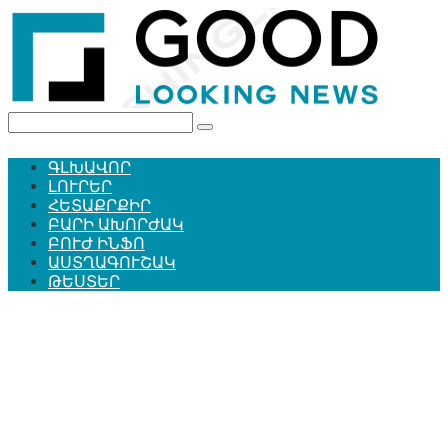
Перейти
к
контенту
Поиск:
ԳԼԽԱՎՈՐ
ԼՈՒՐԵՐ
ՀԵՏԱՔՐՔԻՐ
ԲԱՐԻ ԱԽՈՐԺԱԿ
ԲՈՒԺ ԻՆՖՈ
ԱՍՏՂԱԳՈՒՇԱԿ
ԹԵՍՏԵՐ