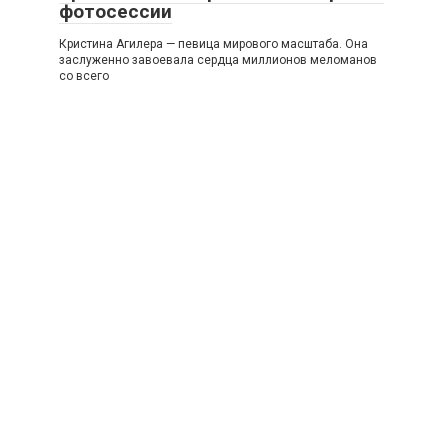
фотосессии
Кристина Агилера — певица мирового масштаба. Она
заслуженно завоевала сердца миллионов меломанов
со всего