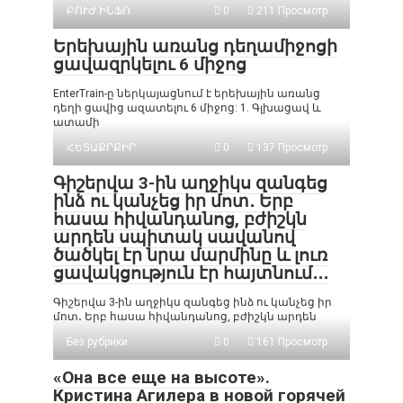
ԲՈՒԺ ԻՆՖՈ
0
211 Просмотр
Երեխային առանց դեղամիջոցի
ցավազրկելու 6 միջոց
EnterTrain-ը ներկայացնում է երեխային առանց
դեղի ցավից ազատելու 6 միջոց: 1. Գլխացավ և
ատամի
ՀԵՏԱՔՐՔԻՐ
0
137 Просмотр
Գիշերվա 3-ին աղջիկս զանգեց
ինձ ու կանչեց իր մոտ․ Երբ
հասա հիվանդանոց, բժիշկն
արդեն սպիտակ սավանով
ծածկել էր նրա մարմինը և լուռ
ցավակցություն էր հայտնում․․․
Գիշերվա 3-ին աղջիկս զանգեց ինձ ու կանչեց իր
մոտ․ Երբ հասա հիվանդանոց, բժիշկն արդեն
Без рубрики
0
161 Просмотр
«Она все еще на высоте».
Кристина Агилера в новой горячей