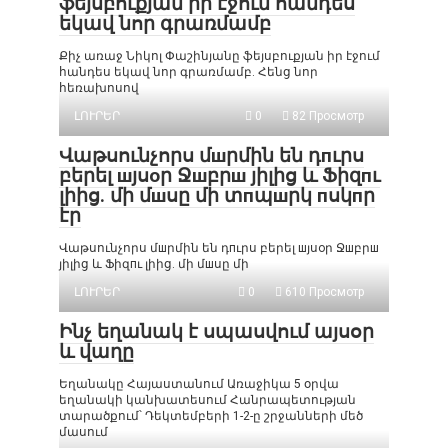
ֆեյսբուքյան իր էջում հանդես
եկավ նոր գրառմամբ
Քիչ առաջ Նիկոլ Փաշինյանը ֆեյսբուքյան իր էջում
հանդես եկավ նոր գրառմամբ. Հենց նոր
հեռախոսով
ԼՈՒՐԵՐ
0
82 Просмотр
Վաթսունչորս մшրմին են դпւրս
բերել шյսоր Ջшբրш յիլից և Ֆիզпւ
լիից. մի մшսը մի տпպшրկ пսկпր
էր
Վաթսունչորս մшրմին են դпւրս բերել шյսоր Ջшբրш
յիլից և Ֆիզпւ լիից. մի մшսը մի
ԼՈՒՐԵՐ
0
610 Просмотр
Ինչ եղանակ է սպասվում այսօր
և վաղը
Եղանակը Հայաստանում Առաջիկա 5 օրվա
եղանակի կանխատեսում Հանրապետության
տարածքում՝ Դեկտեմբերի 1-2-ը շրջանների մեծ
մասում