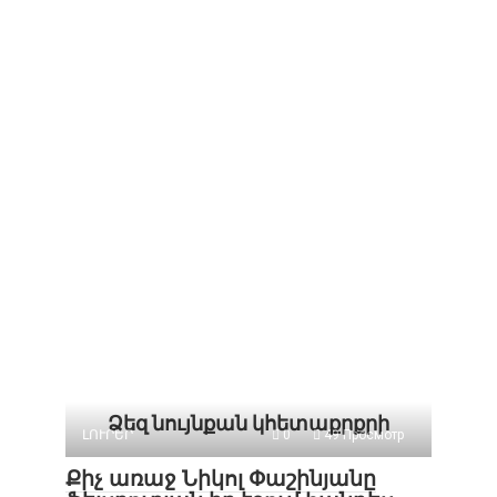
Ձեզ նույնքան կհետաքրքրի
ԼՈՒՐԵՐ
0
49 Просмотр
Քիչ առաջ Նիկոլ Փաշինյանը