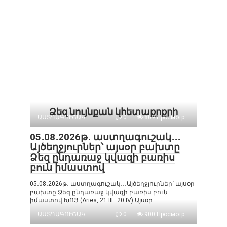
Ձեզ նույնքան կհետաքրքրի
ԱՍՏՂԱԳՈՒՇԱԿ
0
809 Просмотр
05․08․2026թ․ աստղագուշակ․․․
Այծեղջյուրներ՝ այսօր բախտը
Ձեզ ընդառաջ կվազի բառիս
բուն իմաստով
05․08․2026թ․ աստղագուշակ․․․Այծեղջյուրներ՝ այսօր
բախտը Ձեզ ընդառաջ կվազի բառիս բուն
իմաստով ԽՈՅ (Aries, 21.III–20.IV) Այսօր
ԱՍՏՂԱԳՈՒՇԱԿ
0
900 Просмотр