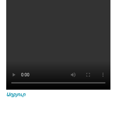
Աղբյուր