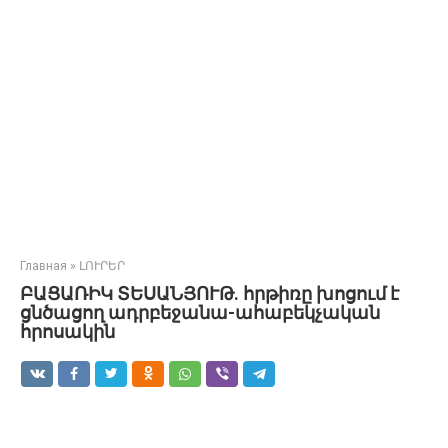
Главная
»
ԼՈՒՐԵՐ
ԲԱՑԱՌԻԿ ՏԵՍԱՆՅՈՒԹ. հրթիռը խոցում է
ցնծացող ադրբեջանա-ահաբեկչական
հրոսակին