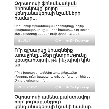
Օգոստոսի ֆինանսական
հորոսկոպը՝ բոլոր
կենդանակերպի նշանների
համար․․․
Օգոստոսի ֆինանսական հորոսկոպը՝ բոլոր
կենդանակերպի նշանների համար․․․ Խոյ. Խոյեր,
ձեր օգոստոսը կսկսվի ուժի փորձությամբ:
ԹԵՍՏԵՐ
0
254 Просмотр
Ո՞ր գլխարկը կհագնեիք
առաջինը․․․Ձեր ընտրությունը
կբացահայտի, թե ինչպիսի կին
եք
Ո՞ր գլխարկը կհագնեիք առաջինը․․․Ձեր
ընտրությունը կբացահայտի, թե ինչպիսի կին եք 1.
Ծղոտե գլխարկ Կինը,
ՀԵՏԱՔՐՔԻՐ
0
757 Просмотр
Օգոստոսի ամենաբախտավոր
օրը` յուրաքանչյուր
կենդանակերպի նշանի համար.