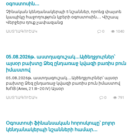
օգոստոսին․․․
Չինական կենդանակերպի 5 նշաններ, որոնց փայտե
կապիկը հաջողություն կբերի օգոստոսին․․․ Վիշապ
Վերջերս դուք չափազանց
ԱՍՏՂԱԳՈՒՇԱԿ
0
1040
05․08․2026թ․ աստղագուշակ․․․Այծեղջյուրներ՝
այսօր բախտը Ձեզ ընդառաջ կվազի բառիս բուն
իմաստով
05․08․2026թ․ աստղագուշակ․․․Այծեղջյուրներ՝ այսօր
բախտը Ձեզ ընդառաջ կվազի բառիս բուն իմաստով
ԽՈՅ (Aries, 21.III–20.IV) Այսօր
ԱՍՏՂԱԳՈՒՇԱԿ
0
791
Օգոստոսի ֆինանսական հորոսկոպը՝ բոլոր
կենդանակերպի նշանների համար․․․