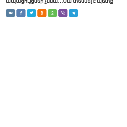
ապացույցներ չմնա․․․Սա տեսնել է պետք