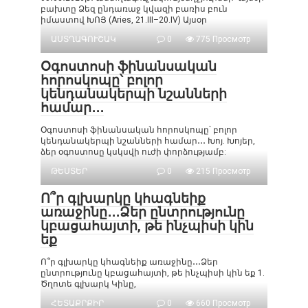
բախտը Ձեզ ընդառաջ կվազի բառիս բուն
իմաստով ԽՈՅ (Aries, 21.III–20.IV) Այսօր
ԱՍՏՂԱԳՈՒՇԱԿ
0
775 Просмотр
Օգոստոսի ֆինանսական
հորոսկոպը՝ բոլոր
կենդանակերպի նշանների
համար․․․
Օգոստոսի ֆինանսական հորոսկոպը՝ բոլոր
կենդանակերպի նշանների համար․․․ Խոյ. Խոյեր,
ձեր օգոստոսը կսկսվի ուժի փորձությամբ:
ԹԵՍՏԵՐ
0
215 Просмотр
Ո՞ր գլխարկը կհագնեիք
առաջինը․․․Ձեր ընտրությունը
կբացահայտի, թե ինչպիսի կին
եք
Ո՞ր գլխարկը կհագնեիք առաջինը․․․Ձեր
ընտրությունը կբացահայտի, թե ինչպիսի կին եք 1.
Ծղոտե գլխարկ Կինը,
ՀԵՏԱՔՐՔԻՐ
0
660 Просмотр