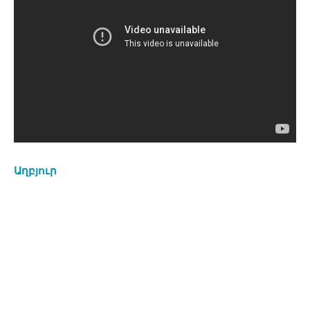
Աղբյուր