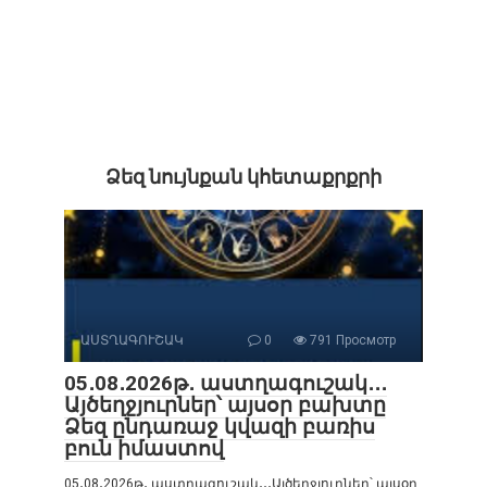
Ձեզ նույնքան կհետաքրքրի
ԱՍՏՂԱԳՈՒՇԱԿ
0
791 Просмотр
05․08․2026թ․ աստղագուշակ․․․
Այծեղջյուրներ՝ այսօր բախտը
Ձեզ ընդառաջ կվազի բառիս
բուն իմաստով
05․08․2026թ․ աստղագուշակ․․․Այծեղջյուրներ՝ այսօր