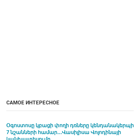
САМОЕ ИНТЕРЕСНОЕ
Օգոստոսը կբացի փողի դռները կենդանակերպի
7 նշանների համար․․․Վասիլիսա Վոլոդինայի
կանխատեսումը