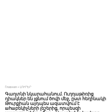
Главная
»
ԼՈՒՐԵՐ
Գաղտնի նկարահանում. Ուղղաթիռից
դիակներ են լցնում ծովի մեջ, ըստ հեղինակի
Թուրքիան այդպես ազատվում է
шհшբեկիչների լեշերից, որպեսզի