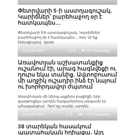
Փետրվարի 5-ի աստղագուշակ․
Կարիճներ՝ բարեհաջող օր է
հատկապես․․․
Փետրվարի 5-ի աստղագուշակ․ Կարիճներ՝
բարեհաջող օր է հատկապես․․․ Խոյ: Լի եք
էներգիայով : Այսօր
ՀԵՏԱՔՐՔԻՐ
0
203 Просмотр
Առավոտյան աշխատանքից
ուշանում էի, արագ հագնվեցի ու
դուրս եկա տանից․ Ավտոբուսում
մի աղջիկ ուշադիր ինձ էր նայում
ու խորհրդավոր ժպտում
Առավոտյան մի կերպ աչքերս բացեցի, երբ
զարթուցիչս արդեն հազարերորդ անգամն էր
ահազանգում…Գրո՛ղը տանի, արդեն
ՀԵՏԱՔՐՔԻՐ
0
1 112 Просмотр
38 տարեկան հասակում
պատահական հղիացա․ Այդ