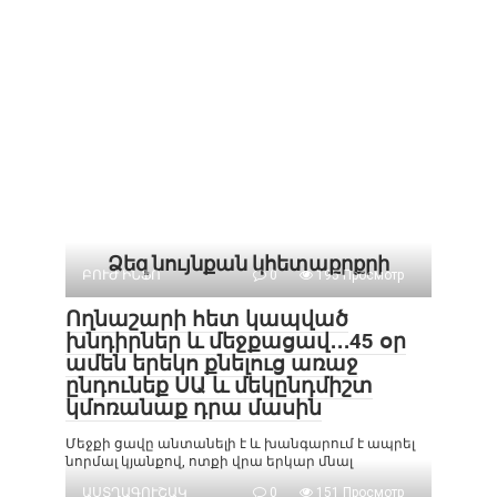
Ձեզ նույնքան կհետաքրքրի
ԲՈՒԺ ԻՆՖՈ
0
195 Просмотр
Ողնաշարի հետ կապված
խնդիրներ և մեջքացավ․․․45 օր
ամեն երեկո քնելուց առաջ
ընդունեք ՍԱ և մեկընդմիշտ
կմոռանաք դրա մասին
Մեջքի ցավը անտանելի է և խանգարում է ապրել
նորմալ կյանքով, ոտքի վրա երկար մնալ
ԱՍՏՂԱԳՈՒՇԱԿ
0
151 Просмотр