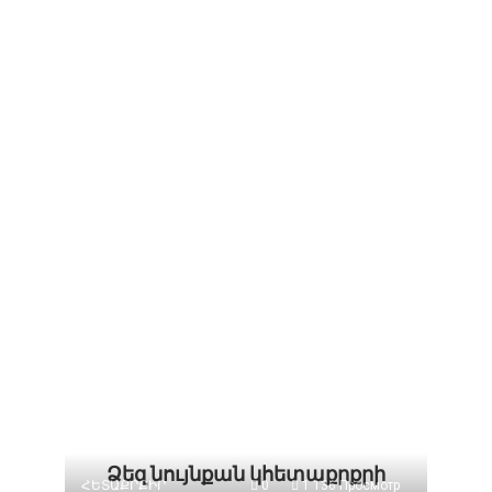
Ձեզ նույնքան կհետաքրքրի
ՀԵՏԱՔՐՔԻՐ
0
1 136 Просмотр