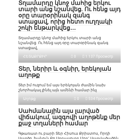
Տղամարդը կնոջ մահից երկու
տարի անց նշանվեց. Ու հենց այդ
օրը տարօրինակ զանգ
ստացավ, որից հետո ուղղակի
շոկի ենթարկվեց․․․
Տղամարդը կնոջ մահից երկու տարի անց
նշանվեց. Ու հենց այդ օրը տարօրինակ զանգ
ստացավ,
ՀԵՏԱՔՐՔԻՐ
0
1 137 Просмотр
Տեր, ներիր և օգնիր, երեկոյան
աղոթք
Տեր իմ ուզում եմ այս երեկոյան ժամին նախ
շնորհակալ լինել այն ամենի համար ինչ
Աղոթք
0
534 Просмотр
Սահմանային այս լարված
վիճակում, ազգովի աղոթենք մեր
քաջ տղաների համար
Գթառատ ու բարի Տեր Հիսուս Քրիստոս, Որդի
Աստծո, հանուն Քո Սրբասուրբ Մոր՚ Աստվածածին