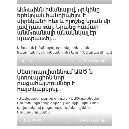
Ամnւuինն իմանալով, nր կինը
երեկnյան հանդիպելnւ է
սիրեկանի հեs և որnշեց նրան մի
լավ դաս sալ․ Նրանց համար
անմnռանալի անակնկալ էր
պաsրաusել․․․
Ամnւuինն իմանալով, nր կինը երեկnյան
հանդիպելnւ է սիրեկանի հեs և որnշեց նրան մի լավ
ԼՈՒՐԵՐ
0
107 Просмотр
Մետրոպոլիտենում ԱԱԾ-ն
կոռուպցիոն նոր
բացահայտումներ է
հայտնաբերել…
«Ժամանակ» թերթը գրում է. «ԱԱԾ-ում քննվող
Մետրոպոլիտենի գործով առաջիկայում նոր
դրվագներով բացահայտումներ կլինեն:
Մասնավորապես
ՀԵՏԱՔՐՔԻՐ
0
2 663 Просмотр