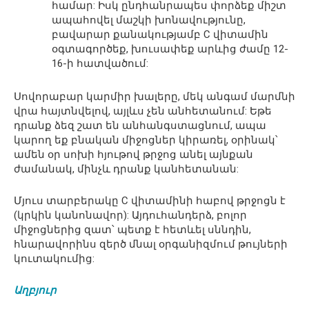
համար: Իսկ ընդհանրապես փորձեք միշտ
ապահովել մաշկի խոնավությունը,
բավարար քանակությամբ С վիտամին
օգտագործեք, խուսափեք արևից ժամը 12-
16-ի հատվածում:
Սովորաբար կարմիր խալերը, մեկ անգամ մարմնի
վրա հայտնվելով, այլևս չեն անհետանում: Եթե
դրանք ձեզ շատ են անհանգստացնում, ապա
կարող եք բնական միջոցներ կիրառել, օրինակ՝
ամեն օր սոխի հյութով թրջոց անել այնքան
ժամանակ, մինչև դրանք կանհետանան:
Մյուս տարբերակը С վիտամինի հաբով թրջոցն է
(կրկին կանոնավոր): Այդուհանդերձ, բոլոր
միջոցներից զատ՝ պետք է հետևել սննդին,
հնարավորինս զերծ մնալ օրգանիզմում թույների
կուտակումից:
Աղբյուր