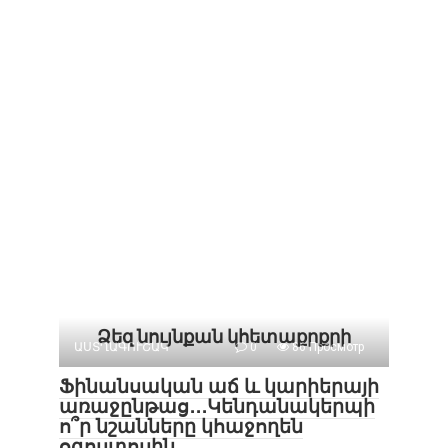
Ձեզ նույնքան կհետաքրքրի
ԱՍՏՂԱԳՈՒՇԱԿ
0
86 Просмотр
Ֆինանսական աճ և կարիերայի
առաջընթաց․․․Կենդանակերպի
ո՞ր նշանները կհաջողեն
օգոստոսին