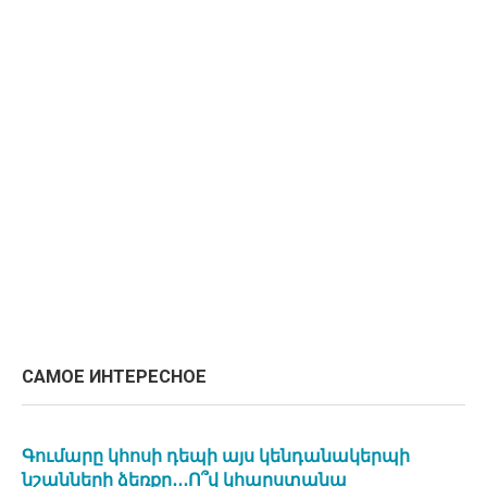
САМОЕ ИНТЕРЕСНОЕ
Գումարը կհոսի դեպի այս կենդանակերպի
նշանների ձեռքը․․․Ո՞վ կհարստանա