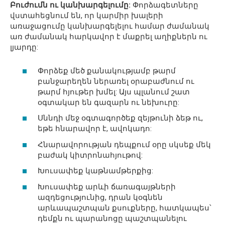
Բուժումն ու կանխարգելումը:
Փորձագետները
վստահեցնում են, որ կարմիր խալերի
առաջացումը կանխարգելելու համար ժամանակ
առ ժամանակ հարկավոր է մաքրել աղիքներն ու
լյարդը:
Փորձեք մեծ քանակությամբ թարմ
բանջարեղեն ներառել օրաբաժնում ու
թարմ հյութեր խմել: Այս պլանում շատ
օգտակար են գազարն ու նեխուրը:
Սննդի մեջ օգտագործեք զեյթունի ձեթ ու,
եթե հնարավոր է, ավոկադո:
Հնարավորության դեպքում օրը սկսեք մեկ
բաժակ կիտրոնահյութով:
Խուսափեք կաթնամթերքից:
Խուսափեք արևի ճառագայթների
ազդեցությունից, դրան կօգնեն
արևապաշտպան քսուքները, հատկապես՝
դեմքն ու պարանոցը պաշտպանելու