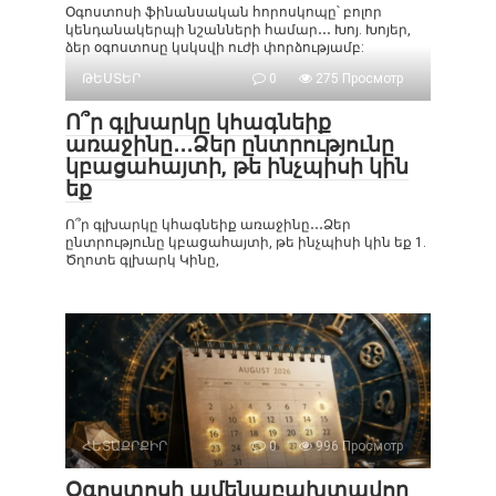
Օգոստոսի ֆինանսական հորոսկոպը՝ բոլոր
կենդանակերպի նշանների համար․․․ Խոյ. Խոյեր,
ձեր օգոստոսը կսկսվի ուժի փորձությամբ:
ԹԵՍՏԵՐ
0
275 Просмотр
Ո՞ր գլխարկը կհագնեիք
առաջինը․․․Ձեր ընտրությունը
կբացահայտի, թե ինչպիսի կին
եք
Ո՞ր գլխարկը կհագնեիք առաջինը․․․Ձեր
ընտրությունը կբացահայտի, թե ինչպիսի կին եք 1.
Ծղոտե գլխարկ Կինը,
ՀԵՏԱՔՐՔԻՐ
0
996 Просмотр
Օգոստոսի ամենաբախտավոր