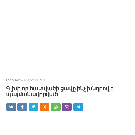
Главная
»
ԲՈՒԺ ԻՆՖՈ
Գլխի որ հատվածի ցավը ինչ խնդրով է
պայմանավորված