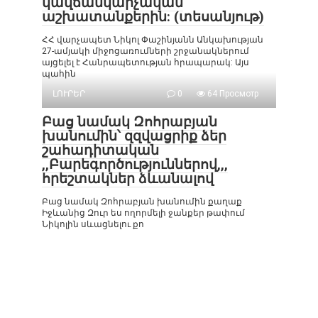
կավճանկարչական
աշխատանքերին: (տեսանյութ)
ՀՀ վարչապետ Նիկոլ Փաշինյանն Անկախության
27-ամյակի միջոցառումների շրջանակներում
այցելել է Հանրապետության հրապարակ: Այս
պահին
ԼՈՒՐԵՐ
0
64 Просмотр
Բաց նամակ Զոհրաբյան
խանումին՝ զզվացրիք ձեր
շահադիտական
,,Բարեգործություններով,,,
հրեշտակներ ձևանալով
Բաց նամակ Զոհրաբյան խանումին քաղաք
Իջևանից Զուր ես ողորմելի ջանքեր թափում
Նիկոլին սևացնելու քո