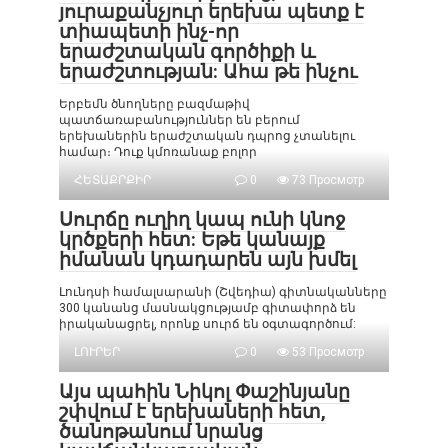
յուրաքանչյուր երեխա պետք է
տիապետի ինչ-որ
երաժշտական գործիքի և
երաժշտության: Ահա թե ինչու
Երբեմն ծնողները բազմաթիվ
պատճառաբանություններ են բերում
երեխաներին երաժշտական դպրոց չտանելու
համար։ Դուք կմոռանաք բոլոր
ՀԵՏԱՔՐՔԻՐ
0
73 Просмотр
Սուրճը ուղիղ կապ ունի կնոջ
կրծքերի հետ: Եթե կանայք
իմանան կդադարեն այն խմել
Լունդսի համալսարանի (Շվեդիա) գիտնականները
300 կանանց մասնակցությամբ գիտափորձ են
իրականացրել, որոնք սուրճ են օգտագործում:
ԼՈՒՐԵՐ
0
53 Просмотр
Այս պահին Նիկոլ Փաշինյանը
շփվում է երեխաների հետ,
ծանոթանում նրանց