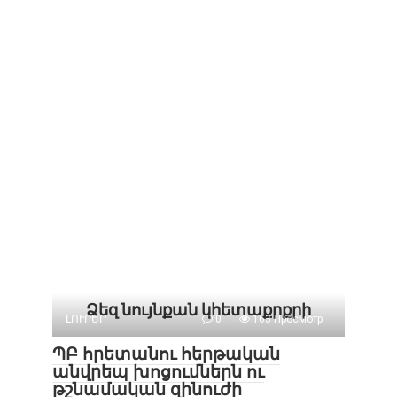
Ձեզ նույնքան կհետաքրքրի
ԼՈՒՐԵՐ
0
163 Просмотр
ՊԲ հրետանու հերթական
անվրեպ խոցումներն ու
թշնամական զինուժի