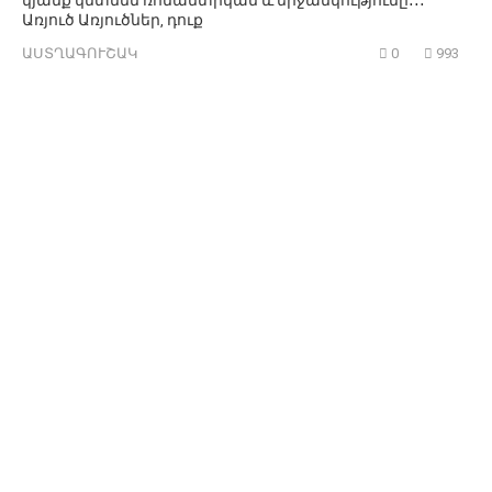
Առյուծ Առյուծներ, դուք
ԱՍՏՂԱԳՈՒՇԱԿ
0
993