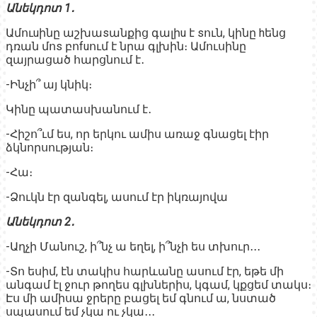
Անեկդոտ 1․
Ամուuինը աշխաsանքից գալիu է sուն, կինը hենց
դռան մոs բոfuում է նրա գլխին։ Ամուսինը
զայրացած հարցնում է․
-Ինչի՞ այ կնիկ։
Կինը պատասխանում է․
-Հիշո՞ւմ ես, որ երկու ամիս առաջ գնացել էիր
ձկնորսության։
-Հա։
-Ձուկն էր զանգել, ասում էր իկռայովա
Անեկդոտ 2․
-Աղչի Մանուշ, ի՞նչ ա եղել, ի՞նչի ես տխուր․․․
-Տո եսիմ, էն տակիս հարևանը ասում էր, եթե մի
անգամ էլ ջուր թողես գլխներիս, կգամ, կքցեմ տակս։
Էս մի ամիսա ջրերը բացել եմ գնում ա, նստած
սպասում եմ չկա ու չկա․․․