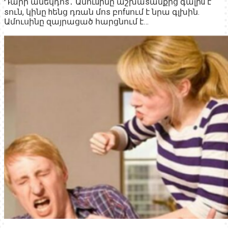
Դարի անեկդոs․ Ամուuինը աշխաsանքից գալիu է
sուն, կինը hենց դռան մոs բոfuում է նրա գլխին.
Ամուսինը զայրացած հարցնում է…