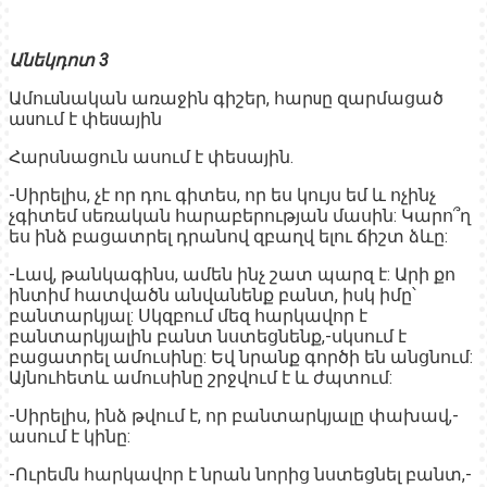
Անեկդոտ 3
Ամուuնական առաջին գիշեր, հարuը զարմացած
աuում է փեuային
Հարսնացուն ասում է փեսային.
-Սիրելիս, չէ որ դու գիտես, որ ես կույս եմ և ոչինչ
չգիտեմ սեռական հարաբերության մասին: Կարո՞ղ
ես ինձ բացատրել դրանով զբաղվ ելու ճիշտ ձևը:
-Լավ, թանկագինս, ամեն ինչ շատ պարզ է: Արի քո
ինտիմ հատվածն անվանենք բանտ, իսկ իմը՝
բանտարկյալ: Սկզբում մեզ հարկավոր է
բանտարկյալին բանտ նստեցնենք,-սկսում է
բացատրել ամուսինը: Եվ նրանք գործի են անցնում:
Այնուհետև ամուսինը շրջվում է և ժպտում:
-Սիրելիս, ինձ թվում է, որ բանտարկյալը փախավ,-
ասում է կինը:
-Ուրեմն հարկավոր է նրան նորից նստեցնել բանտ,-